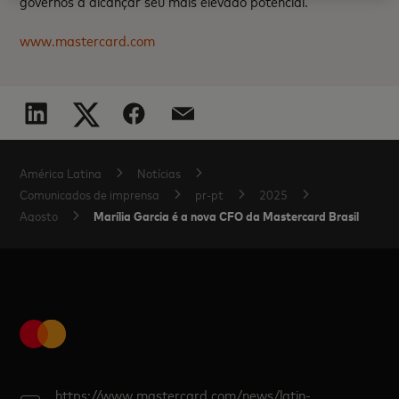
governos a alcançar seu mais elevado potencial.
www.mastercard.com
América Latina
Notícias
Comunicados de imprensa
pr-pt
2025
Marília Garcia é a nova CFO da Mastercard Brasil
Agosto
https://www.mastercard.com/news/latin-