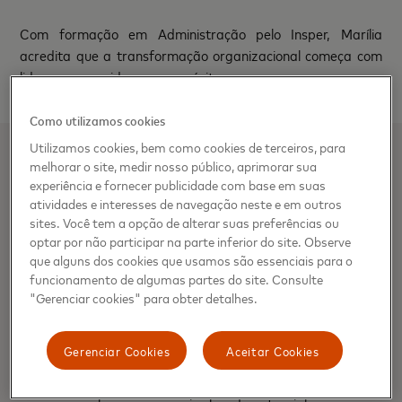
Com formação em Administração pelo Insper, Marília
acredita que a transformação organizacional começa com
lideranças movidas por propósito.
Como utilizamos cookies
Utilizamos cookies, bem como cookies de terceiros, para
melhorar o site, medir nosso público, aprimorar sua
Sobre a Mastercard
experiência e fornecer publicidade com base em suas
atividades e interesses de navegação neste e em outros
A Mastercard impulsiona economias e empodera pessoas
sites. Você tem a opção de alterar suas preferências ou
em mais de 200 países e territórios em todo o mundo.
optar por não participar na parte inferior do site. Observe
Junto com nossos clientes, estamos construindo uma
que alguns dos cookies que usamos são essenciais para o
economia sustentável onde todos possam prosperar.
funcionamento de algumas partes do site. Consulte
Oferecemos uma variedade de opções de pagamentos
"Gerenciar cookies" para obter detalhes.
digitais, tornando as transações seguras, simples,
inteligentes e acessíveis. Nossas redes, tecnologia, inovação
Gerenciar Cookies
Aceitar Cookies
e parcerias se combinam para fornecer um conjunto único
de produtos e serviços que ajudam pessoas, empresas e