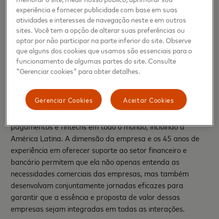
experiência e fornecer publicidade com base em suas
Teleperformance e a Mastercard convergem. Fizemos uma
atividades e interesses de navegação neste e em outros
parceria para desenvolver uma solução que combine nossa
sites. Você tem a opção de alterar suas preferências ou
experiência global em operações de relacionamento,
optar por não participar na parte inferior do site. Observe
transformação digital e flexibilidade do serviço de back-
que alguns dos cookies que usamos são essenciais para o
office para fintechs, empresas de pagamentos e empresas
funcionamento de algumas partes do site. Consulte
digitais".
"Gerenciar cookies" para obter detalhes.
Como líder global em serviços integrados digitais para
Gerenciar Cookies
Aceitar Cookies
empresas, a Teleperformance já oferece serviços de
suporte para mais de 200 bancos, provedores de
pagamentos e fintechs em todo o mundo, incluindo a
América Latina. A dimensão da empresa e os 45 anos de
experiência em oferecer suporte ao setor financeiro e
bancário permitem que ela não apenas entenda as
necessidades comerciais das empresas, mas também
desenvolvam conjuntamente jornadas eficazes para
garantir que a essência e proposta de valor dessas
empresas sejam integradas em todas as interações.