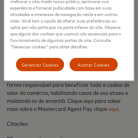
melhorar o site, medir nosso público, aprimorar sua
agentivas seguras. O framework exige registro e
experiência e fornecer publicidade com base em suas
verificação dos agentes antes que qualquer
atividades e interesses de navegação neste e em outros
sites. Você tem a opção de alterar suas preferências ou
transação possa ocorrer na rede Mastercard e
optar por não participar na parte inferior do site. Observe
permite que comerciantes de todos os tamanhos se
que alguns dos cookies que usamos são essenciais para o
beneficiem das experiências de agentic commerce,
funcionamento de algumas partes do site. Consulte
ajudando a reconhecer agentes de IA confiáveis e a
"Gerenciar cookies" para obter detalhes.
aceitar transações seguras e tokenizadas com
mínimo esforço.
Gerenciar Cookies
Aceitar Cookies
A Mastercard continua inovando nesse campo de
forma responsável para beneficiar toda a cadeia de
valor do comércio, habilitando casos de uso atuais e
moldando os de amanhã. Clique aqui para saber
mais sobre o Mastercard Agent Pay, clique
aqui
.
Citações: