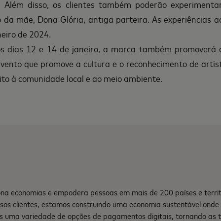
 Além disso, os clientes também poderão experimenta
do da mãe, Dona Glória, antiga parteira. As experiências 
neiro de 2024.
os dias 12 e 14 de janeiro, a marca também promoverá 
 evento que promove a cultura e o reconhecimento de artis
eito à comunidade local e ao meio ambiente.
na economias e empodera pessoas em mais de 200 países e territ
sos clientes, estamos construindo uma economia sustentável ond
s uma variedade de opções de pagamentos digitais, tornando as 