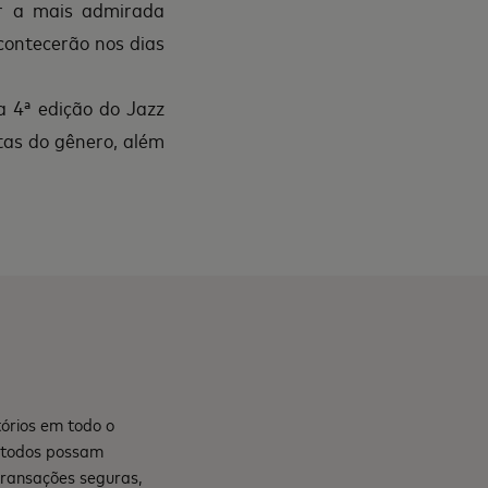
r a mais admirada
acontecerão nos dias
a 4ª edição do Jazz
tas do gênero, além
órios em todo o
e todos possam
transações seguras,