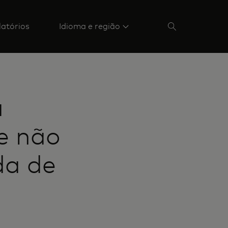
latórios
Idioma e região
a
e não
da de