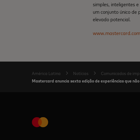
simples, inteligentes 
um conjunto único de 
elevado potencial.
www.mastercard.co
América Latina
Notícias
Comunicados de imp
Mastercard anuncia sexta edição de experiências que nã