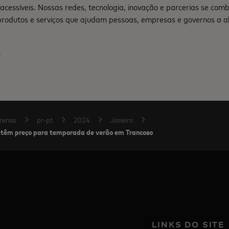
e acessíveis. Nossas redes, tecnologia, inovação e parcerias se co
produtos e serviços que ajudam pessoas, empresas e governos a a
m
rensa
pr-pt
2024
Janeiro
o têm preço para temporada de verão em Trancoso
LINKS DO SITE