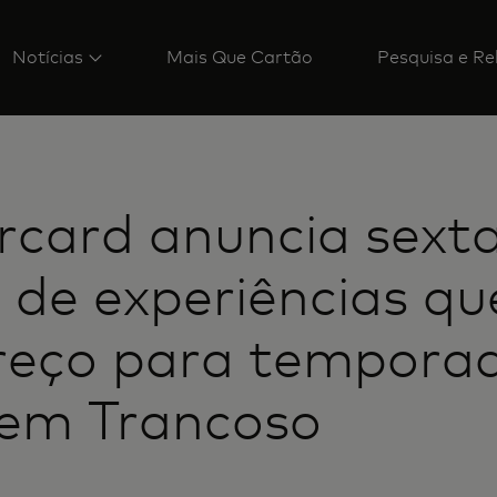
Notícias
Mais Que Cartão
Pesquisa e Re
rcard anuncia sext
 de experiências qu
reço para tempora
 em Trancoso