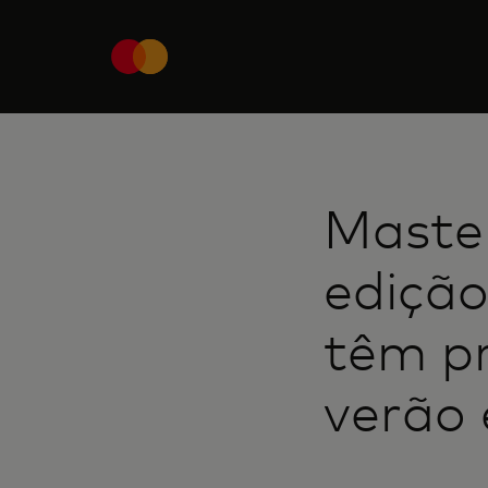
Maste
edição
têm p
verão