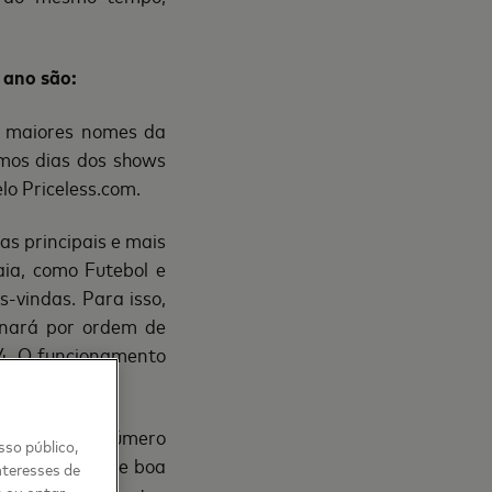
 ano são:
s maiores nomes da
smos dias dos shows
elo Priceless.com.
as principais e mais
aia, como Futebol e
-vindas. Para isso,
onará por ordem de
24. O funcionamento
esa para um número
sso público,
ntes de vinho e boa
nteresses de
s ou optar