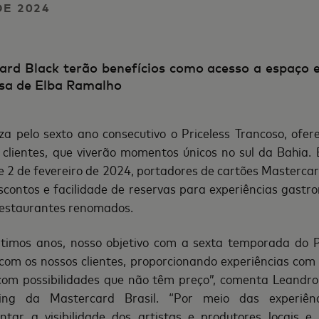
DE 2024
ard Black terão benefícios como acesso a espaço e
asa de Elba Ramalho
za pelo sexto ano consecutivo o Priceless Trancoso, ofer
s clientes, que viverão momentos únicos no sul da Bahia. 
 2 de fevereiro de 2024, portadores de cartões Mastercard
contos e facilidade de reservas para experiências gastro
restaurantes renomados.
timos anos, nosso objetivo com a sexta temporada do P
 com os nossos clientes, proporcionando experiências com 
om possibilidades que não têm preço”, comenta Leandro
ng da Mastercard Brasil. “Por meio das experiên
tar a visibilidade dos artistas e produtores locais 