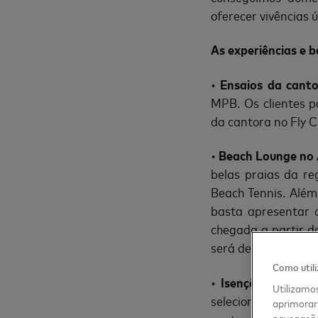
oferecer vivências ú
As experiências e b
•
Ensaios da cant
MPB. Os clientes p
da cantora no Fly Cl
•
Beach Lounge no 
belas praias da re
Beach Tennis. Além
basta apresentar 
chegada a partir d
será de terça a dom
Como util
•
Isenção na taxa 
Utilizamos
selecionado de ass
aprimorar 
navegação