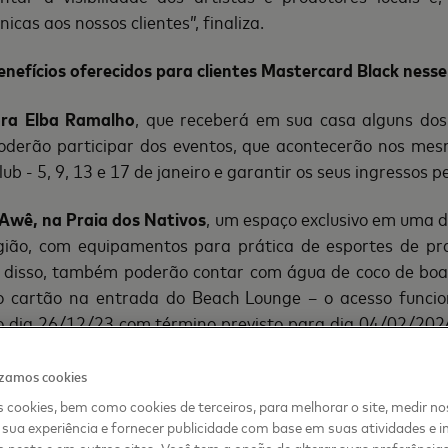
nicas aos nossos clientes”, finaliza.
enefícios oferecidos para clientes Mastercard Black nesse
ora Elba Ramalho
, que receberá em sua casa alguns do
oderão participar dos eventos, que acontecerão nos me
ub - 5, 9, 13 e 17 de janeiro e garantir os seus ingressos p
Awê, na Praia dos Nativos
, um espaço exclusivo em uma d
gião, com equipamentos para prática de esportes de pr
 disso, também poderão contar com água de coco de boas
o cartão na entrada do Beach Lounge – o acesso funci
o dia 26/12/23 com término previsto para dia 04/02/20
ingo, das 10hs às 17hs.
izamos cookies
de rolha
da primeira garrafa de vinho e reserva de m
 cookies, bem como cookies de terceiros, para melhorar o site, medir no
entos via benefício de Concierge. Benefícios para que ama
sua experiência e fornecer publicidade com base em suas atividades e i
 neste e em outros sites. Você tem a opção de alterar suas preferência