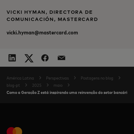
VICKI HYMAN, DIRECTORA DE
COMUNICACIÓN, MASTERCARD
vicki.hyman@mastercard.com
América Latina
Perspectivas
Postagens no blog
blog-pt
2025
maio
Como a Geração Z está inspirando uma reinvenção do setor bancário