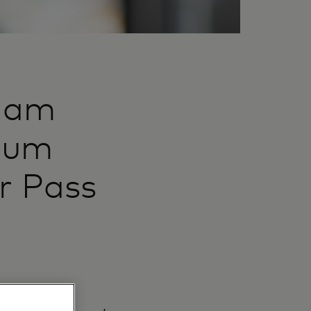
nham
 um
r Pass