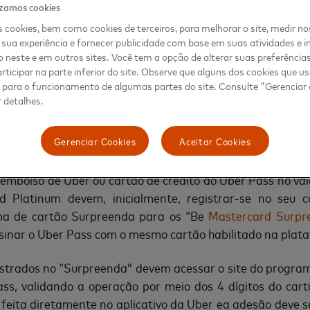
k e Platinum que fazem parte do progra
izamos cookies
ebem de volta na fatura 50% do valor da assin
 cookies, bem como cookies de terceiros, para melhorar o site, medir no
sua experiência e fornecer publicidade com base em suas atividades e i
 neste e em outros sites. Você tem a opção de alterar suas preferência
rticipar na parte inferior do site. Observe que alguns dos cookies que 
s para o funcionamento de algumas partes do site. Consulte "Gerenciar
inda contam com uma novidade para ainda mais os benefí
 detalhes.
ue oferece prêmios em viagens mensais, entregas e pelo
cartões Black e Platinum que fazem parte do prog
Gerenciar Cookies
Aceitar Cookies
m cashback de 50% na assinatura do Uber Pass durante a
embolso de Uber ou cartão de crédito do Uber Pass no val
rd Platinum devem, inicialmente, registrar-se no seu c
ama de cartão Surpreenda para os “Be
Mastercard Surpr
ssinar o Uber Pass com o mesmo cartão habilitado na plat
astrados no “Surpreenda” devem acessar o site do programa
ass, validando a operação por meio dos 4 dígitos do cart
feita diretamente no aplicativo da Uber ea adesão deve se