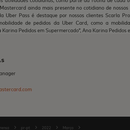
Mastercard ainda mais presente no cotidiano de nossos c
a Uber Pass é destaque por nossos clientes Scarla Pr
mobilidade de pedidos da Uber Card, como a mobilid
a Karina Pedidos em Supermercado”, Ana Karina Pedidos
AS
anager
astercard.com
rensa
pr-pt
2022
Março