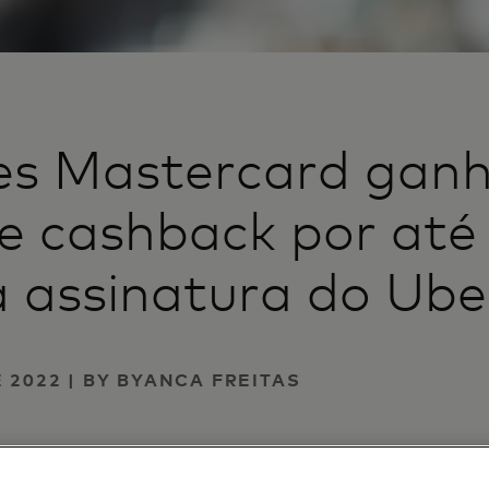
tes Mastercard ga
e cashback por até
 assinatura do Ube
 2022 | BY BYANCA FREITAS