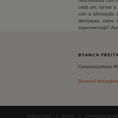
cada um. tornar a 
com a afirmação d
destaques, como 
supermercado”, An
BYANCA FREIT
Communications M
Byanca.Freitas@m
América Latina
Notícias
Comunicados de imp