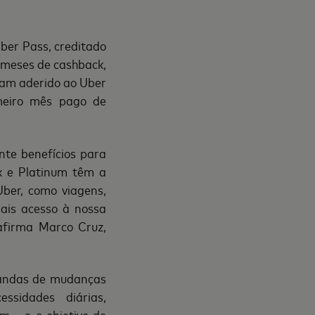
ber Pass, creditado
 meses de cashback,
ham aderido ao Uber
meiro mês pago de
te benefícios para
k e Platinum têm a
Uber, como viagens,
ais acesso à nossa
afirma Marco Cruz,
mandas de mudanças
sidades diárias,
m – e o objetivo de