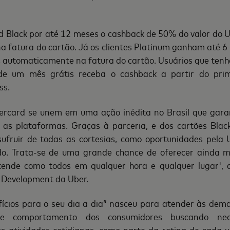
d Black por até 12 meses o cashback de 50% do valor do U
 fatura do cartão. Já os clientes Platinum ganham até 6
automaticamente na fatura do cartão. Usuários que ten
de um mês grátis receba o cashback a partir do pri
ss.
ercard se unem em uma ação inédita no Brasil que garan
 as plataformas. Graças à parceria, e dos cartões Blac
ufruir de todas as cortesias, como oportunidades pela 
o. Trata-se de uma grande chance de oferecer ainda m
tende como todos em qualquer hora e qualquer lugar', 
s Development da Uber.
ícios para o seu dia a dia” nasceu para atender às de
 comportamento dos consumidores buscando neces
s atividades cotidianas, como parte da rotina de cada u