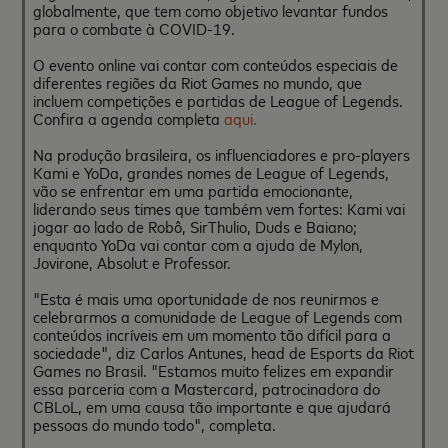
globalmente, que tem como objetivo levantar fundos
para o combate à COVID-19.
O evento online vai contar com conteúdos especiais de
diferentes regiões da Riot Games no mundo, que
incluem competições e partidas de League of Legends.
Confira a agenda completa
a
q
u
i
.
Na produção brasileira, os influenciadores e pro-players
Kami e YoDa, grandes nomes de League of Legends,
vão se enfrentar em uma partida emocionante,
liderando seus times que também vem fortes: Kami vai
jogar ao lado de Robô, SirThulio, Duds e Baiano;
enquanto YoDa vai contar com a ajuda de Mylon,
Jovirone, Absolut e Professor.
"Esta é mais uma oportunidade de nos reunirmos e
celebrarmos a comunidade de League of Legends com
conteúdos incríveis em um momento tão difícil para a
sociedade", diz Carlos Antunes, head de Esports da Riot
Games no Brasil. "Estamos muito felizes em expandir
essa parceria com a Mastercard, patrocinadora do
CBLoL, em uma causa tão importante e que ajudará
pessoas do mundo todo", completa.