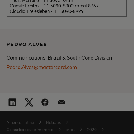
Thaís Morrone - 11 5090-8956
Camile Freitas - 11 5090-8900 ramal 8767
Claudia Freiesleben - 11 5090-8999
PEDRO ALVES
Communications, Brazil & South Cone Division
Pedro.Alves@mastercard.com
América Latina
Notícias
Comunicados de imprensa
pr-pt
2020