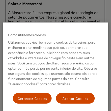
Sobre a Mastercard
A Mastercard é uma empresa global de tecnologia do
setor de pagamentos. Nossa missão é conectar e
impulsionar uma economia digital inclusiva que beneficie
a todos, em todos os lugares, tornando as transações
seguras, simples, inteligentes e acessíveis. Usando
dados e redes seguras, parcerias e paixão, as nossas
Como utilizamos cookies
inovações e soluções ajudam indivíduos, instituições
Utilizamos cookies, bem como cookies de terceiros, para
financeiras, governos e empresas a alcançar seu maior
melhorar o site, medir nosso público, aprimorar sua
potencial. Nosso quociente de decência, ou DQ,
impulsiona a nossa cultura e tudo o que fazemos dentro
experiência e fornecer publicidade com base em suas
e fora de nossa empresa. Com conexões em mais de
atividades e interesses de navegação neste e em outros
210 países e territórios, estamos construindo um mundo
sites. Você tem a opção de alterar suas preferências ou
sustentável que abre possibilidades Priceless para
optar por não participar na parte inferior do site. Observe
todos.
que alguns dos cookies que usamos são essenciais para o
funcionamento de algumas partes do site. Consulte
Sobre a Riot Games
"Gerenciar cookies" para obter detalhes.
A Riot Games foi fundada em 2006 para desenvolver,
publicar e oferecer suporte aos jogos sempre almejando
ser a empresa mais focada no jogador do mundo. Em
Gerenciar Cookies
Aceitar Cookies
2009, a Riot lançou seu título de estreia, League of
Legends, com reconhecimento mundial. League passou
a ser o jogo de PC mais jogado do mundo e um dos