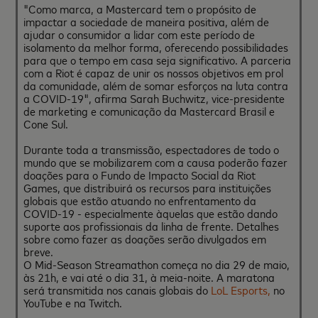
"Como marca, a Mastercard tem o propósito de
impactar a sociedade de maneira positiva, além de
ajudar o consumidor a lidar com este período de
isolamento da melhor forma, oferecendo possibilidades
para que o tempo em casa seja significativo. A parceria
com a Riot é capaz de unir os nossos objetivos em prol
da comunidade, além de somar esforços na luta contra
a COVID-19", afirma Sarah Buchwitz, vice-presidente
de marketing e comunicação da Mastercard Brasil e
Cone Sul.
Durante toda a transmissão, espectadores de todo o
mundo que se mobilizarem com a causa poderão fazer
doações para o Fundo de Impacto Social da Riot
Games, que distribuirá os recursos para instituições
globais que estão atuando no enfrentamento da
COVID-19 - especialmente àquelas que estão dando
suporte aos profissionais da linha de frente. Detalhes
sobre como fazer as doações serão divulgados em
breve.
O Mid-Season Streamathon começa no dia 29 de maio,
às 21h, e vai até o dia 31, à meia-noite. A maratona
será transmitida nos canais globais do
L
o
L
E
s
p
o
r
t
s,
no
YouTube e na Twitch.