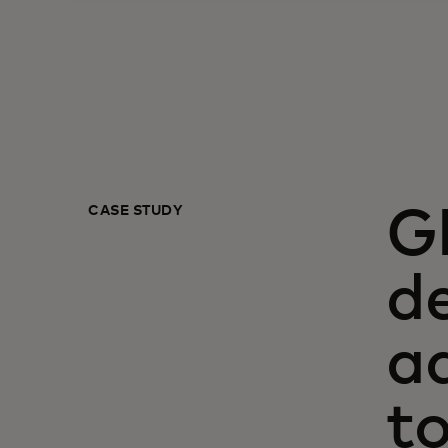
CASE STUDY
G
de
a
t