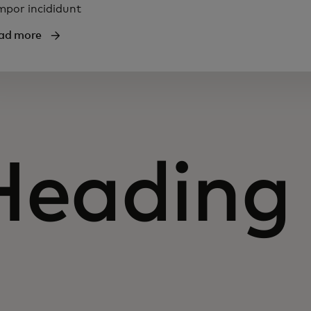
mpor incididunt
ad more
Heading