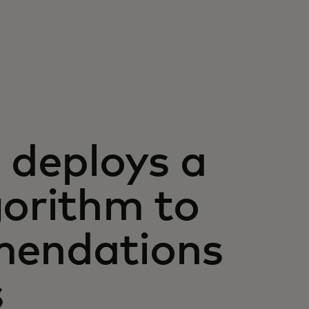
deploys a
gorithm to
mendations
s