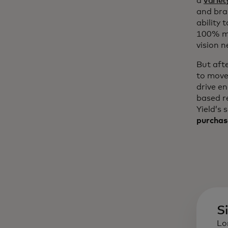
a
variet
and bra
ability 
100% mo
vision n
But aft
to move
drive e
based r
Yield’s 
purchas
S
Lo