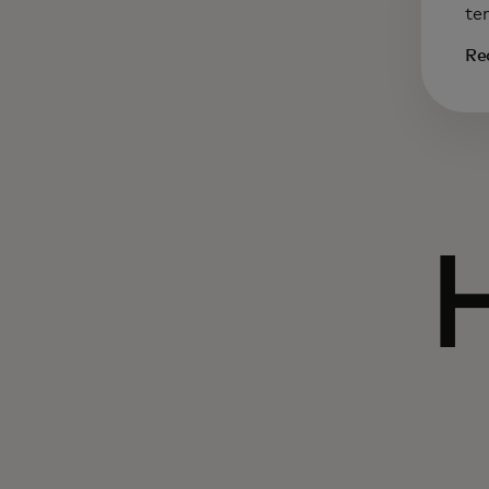
te
Re