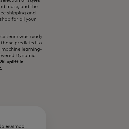
selection of styles
and more, and the
free shipping and
hop for all your
erce team was ready
 those predicted to
l machine learning-
overed Dynamic
% uplift in
t
.
 do eiusmod