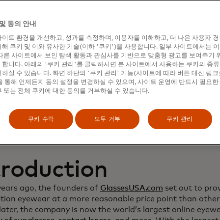
namic Yield to deep
및 동의 안내
이트 환경을 개선하고, 성과를 측정하며, 이용자를 이해하고, 더 나은 사용자 
stomer relationship
해 쿠키 및 이와 유사한 기술(이하 '쿠키')을 사용합니다. 일부 사이트에서는 
다른 사이트에서 보인 탐색 활동과 관심사를 기반으로 맞춤형 광고를 보여주기 
crease sales
합니다. 아래의 '쿠키 관리'를 클릭하시면 본 사이트에서 사용하는 쿠키의 종류
하실 수 있습니다. 화면 하단의 '쿠키 관리' 기능(사이트에 따라 버튼 대신 링크
 통해 언제든지 동의 설정을 변경하실 수 있으며, 사이트 운영에 반드시 필요한
 또는 전체 쿠키에 대한 동의를 거부하실 수 있습니다.
쿠키 수락
모두 거부
쿠키 관리
troduction
years ago, the founders of
GlassesUSA.com
set out to prov
ption eyewear at a more reasonable price point than other
ater, the company is now the world’s largest online eyewea