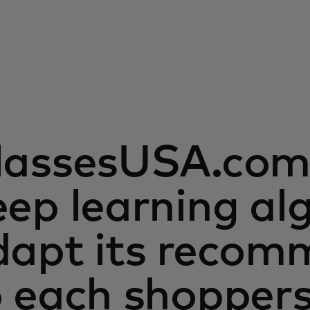
lassesUSA.com 
ep learning al
dapt its recom
o each shopper