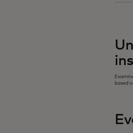
Un
in
Examine
based o
Ev