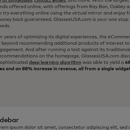
y of sunglasses
,
contact lenses
, and more. With the largest 
nds offered online, with offerings from Ray Ban, Oakley 
to try everything online using the virtual mirror and enjoy 
ney back guaranteed, GlassesUSA.com is your one stop s
eeds.
er years of optimizing its digital experiences, the eComm
 beyond recommending additional products of interest to
ngagement. And after running a test against its traditiona
ecommendations on the homepage, GlassesUSA.com disc
sophisticated
deep learning algorithm
was able to yield a
68
es and an 88% increase in revenue, all from a single widge
idebar
rem ipsum dolor sit amet, consectetur adipiscing elit, sed