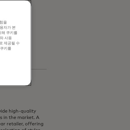
en
경험을
s and
이용자가 본
위해 쿠키를
와 사용
로 제공될 수
 쿠키를
ide high-quality
s in the market. A
r retailer, offering