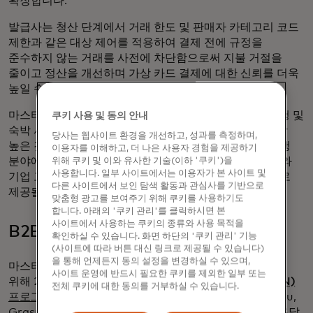
확장합니다.
발급사는 청산 단계에서 거래 한도 및 판매자 카테고리 코드
제한과 같은 대상 제어를 적용하여 결제 전에 규정을
준수하지 않는 거래를 사전에 차단함으로써 지불 거절을
줄이고 정산을 개선하며 가상 카드 결제에 대한 신뢰를 더욱
높일 수 있습니다.
마스터카드의 2025 지불 거절 현황
보고서에
따르면 여행 및
쿠키 사용 및 동의 안내
숙박 서비스는 모든 산업에서 평균 지불 거절 금액이 가장
당사는 웹사이트 환경을 개선하고, 성과를 측정하며,
높은 것으로 나타났으며, 이 새로운 기능은 특히 B2B 여행
이용자를 이해하고, 더 나은 사용자 경험을 제공하기
분야에서 다양한 사용 사례를 지원할 것입니다.1 발급사와
위해 쿠키 및 이와 유사한 기술(이하 '쿠키')을
사용합니다. 일부 사이트에서는 이용자가 본 사이트 및
기업 고객을 위한 청산 컨트롤은 2026년에 전 세계적으로
다른 사이트에서 보인 탐색 활동과 관심사를 기반으로
제공될 예정입니다.
맞춤형 광고를 보여주기 위해 쿠키를 사용하기도
합니다. 아래의 '쿠키 관리'를 클릭하시면 본
사이트에서 사용하는 쿠키의 종류와 사용 목적을
B2B 플랫폼의 기업 성장 지원
확인하실 수 있습니다. 화면 하단의 '쿠키 관리' 기능
(사이트에 따라 버튼 대신 링크로 제공될 수 있습니다)
을 통해 언제든지 동의 설정을 변경하실 수 있으며,
마스터카드는 차세대 상용 결제 혁신의 시대를 앞당기기
사이트 운영에 반드시 필요한 쿠키를 제외한 일부 또는
위해 2025년 3월에 발표한
임베디드 가상 카드 번호(VCN)
전체 쿠키에 대한 동의를 거부하실 수 있습니다.
프로그램을
확장하여 SAP Concur, SAP Taulia, Pay4You,
Grasp Technologies, Kresus 등 여러 기업 자원 계획, 조달