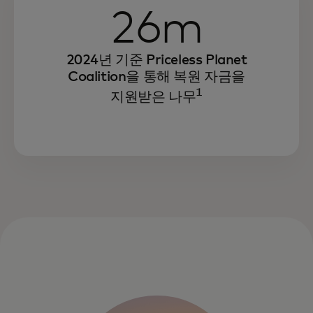
26m
Mastercard는 환경과 관련된 지속가능성
전략을 통해 효율성을 높이고 탄력성을
2024년 기준 Priceless Planet
강화하며 성장 가능성을 확장하고 있습니다.
Coalition을 통해 복원 자금을
1
지원받은 나무
또한, 파트너와 소비자도 동일한 효과를
달성할 수 있도록 혁신적인 솔루션을
제공하고 있습니다.