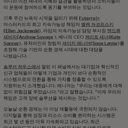
아니라 이전 세대의 지혜와 습관을 활용하면서 소비자들이
이 운동에 참여하도록 동기를 부여하는 것입니다.
기후 주간 뉴욕의 시작을 알리기 위해
Futerra는
마스터카드의 최고 지속가능성 책임자
엘렌 자코프스키
(Ellen Jackowski
), 라임의 지속가능성 담당 부사장
앤드류
새비지(Andrew Savage
), 베니의 CEO
케이트 새너(Kate
Sanner
), 퓨처라인의 창립자
세이지 레니어(Sage Lenier
)를
초청해 기술 기반의 순환 경제 시대에 대한 대담을
나눴습니다.
솔루션 하우스에서
열린 이 패널에서는 대기업과 혁신적인
신규 업체들이 어떻게 기업과 개인이 보다 순환적인
시스템으로의 전환을 통해 가치를 창출할 수 있도록
지원하는지 소개했습니다. 레니어는 "우리는 대중에게 대책
없이 위험감을 주었습니다."라고 말했습니다. "이제 우리의
책임은 고객 앞에 솔루션을 제시하는 것입니다."
오늘날 순환 경제는 더 이상 재활용에 국한되지 않습니다.
디지털을 통해 성장과 리소스 소비를 분리하는 시스템은
최근 몇 년 동안 더욱 가속화되고 있습니다. 최근
마스터카드가 실시한 미국 소비자 심리 조사에 따르면