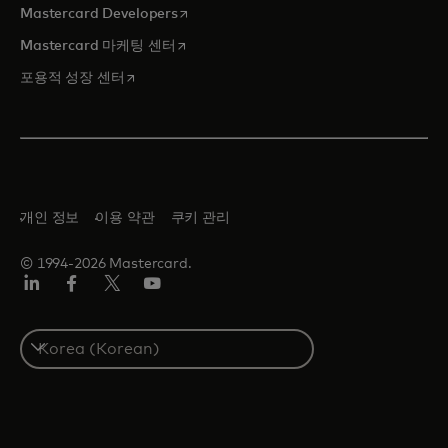
새 탭에서 열림
Mastercard Developers
새 탭에서 열림
Mastercard 마케팅 센터
새 탭에서 열림
포용적 성장 센터
개인 정보
이용 약관
쿠키 관리
© 1994-2026 Mastercard.
Lin
Fa
트
유
ked
ceb
위
튜
In
ook
터/
브
S
X
e
l
e
c
t
a