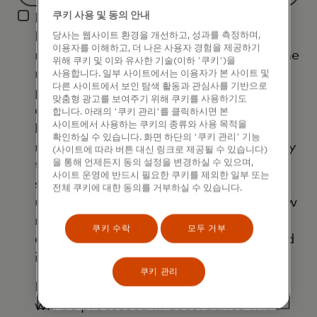
F
쿠키 사용 및 동의 안내
I agree that Mastercard International
i
Inc. and its affiliates ('Mastercard')
당사는 웹사이트 환경을 개선하고, 성과를 측정하며,
l
이용자를 이해하고, 더 나은 사용자 경험을 제공하기
may use my contact details to send me
t
위해 쿠키 및 이와 유사한 기술(이하 '쿠키')을
marketing communications about its
e
사용합니다. 일부 사이트에서는 이용자가 본 사이트 및
다른 사이트에서 보인 탐색 활동과 관심사를 기반으로
products, services and events, as well
r
맞춤형 광고를 보여주기 위해 쿠키를 사용하기도
as other topical business information
i
합니다. 아래의 '쿠키 관리'를 클릭하시면 본
사이트에서 사용하는 쿠키의 종류와 사용 목적을
by email. If I have shared my phone
n
확인하실 수 있습니다. 화면 하단의 '쿠키 관리' 기능
number, I confirm that I am also happy
g
(사이트에 따라 버튼 대신 링크로 제공될 수 있습니다)
을 통해 언제든지 동의 설정을 변경하실 수 있으며,
to be contacted by Mastercard for
w
사이트 운영에 반드시 필요한 쿠키를 제외한 일부 또는
such marketing purposes by phone. I
i
전체 쿠키에 대한 동의를 거부하실 수 있습니다.
understand that I am free to withdraw
l
my consent at any time, free of
l
쿠키 수락
모두 거부
charge, using the opt-out link provided
b
in each email.
e
쿠키 관리
a
I acknowledge that my personal data
p
will be processed in accordance with
p