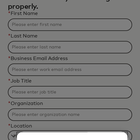
properly.
*
First Name
*
Last Name
*
Business Email Address
*
Job Title
*
Organization
*
Location