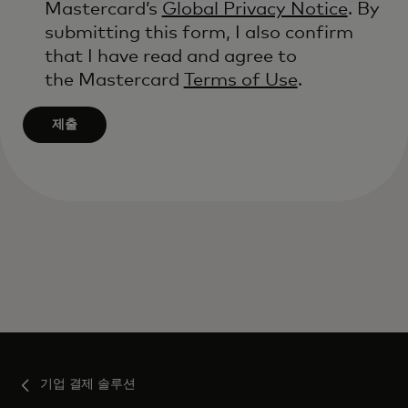
Mastercard’s
Global Privacy Notice
. By
l
submitting this form, I also confirm
i
that I have read and agree to
e
the Mastercard
Terms of Use
.
d
a
제출
f
t
e
r
3
c
h
a
r
a
c
기업 결제 솔루션
t