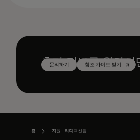
추가 정보를 원하시
새 탭에
문의하기
참조 가이드 받기
홈
지원 - 리디렉션됨