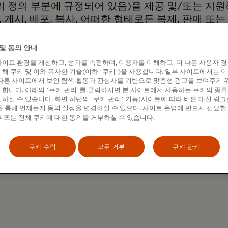
의 정의 부분에 규정되어 있음)을 제공 및/또는 지
게시, 배포, 복사, 어떠한 형태로든 복제, 판매 또
rcard 및/또는 Mastercard 사이트 또는 Mas
트워크를 손상, 피해 또는 악화시킬 수 있는 방식으로
및 동의 안내
스하거나 사용할 수 없습니다. 귀하는 다른 사용자가 
이트 환경을 개선하고, 성과를 측정하며, 이용자를 이해하고, 더 나은 사용자 
tercard 사이트 또는 이 사이트의 콘텐츠에 연결
해 쿠키 및 이와 유사한 기술(이하 '쿠키')을 사용합니다. 일부 사이트에서는 
다른 사이트에서 보인 탐색 활동과 관심사를 기반으로 맞춤형 광고를 보여주기 
를 부여받습니다. 단, 그러한 링크가 Masterca
합니다. 아래의 '쿠키 관리'를 클릭하시면 본 사이트에서 사용하는 쿠키의 종류
 방식으로 묘사하거나 Mastercard가 귀하의 사
하실 수 있습니다. 화면 하단의 '쿠키 관리' 기능(사이트에 따라 버튼 대신 링크
 통해 언제든지 동의 설정을 변경하실 수 있으며, 사이트 운영에 반드시 필요한
합니다."
 또는 전체 쿠키에 대한 동의를 거부하실 수 있습니다.
쿠키 수락
모두 거부
쿠키 관리
새 탭에서 열림
ard Developers
를 방문하세요.