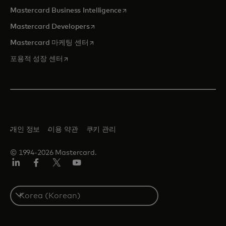
새 탭에서 열림
Mastercard Business Intelligence
새 탭에서 열림
Mastercard Developers
새 탭에서 열림
Mastercard 마케팅 센터
새 탭에서 열림
포용적 성장 센터
개인 정보
이용 약관
쿠키 관리
© 1994-2026 Mastercard.
Lin
Fa
트
유
ked
ceb
위
튜
In
ook
터/
브
S
X
e
l
e
c