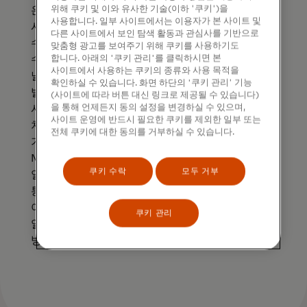
위해 쿠키 및 이와 유사한 기술(이하 '쿠키')을
은행 수수료를 포함합니다. 고객님의 은행은 청구
사용합니다. 일부 사이트에서는 이용자가 본 사이트 및
시 Mastercard 환율을 사용하거나 사용하지 않을
다른 사이트에서 보인 탐색 활동과 관심사를 기반으로
수 있으며, 외화 거래에 대해 추가 수수료를 부과할
맞춤형 광고를 보여주기 위해 쿠키를 사용하기도
합니다. 아래의 '쿠키 관리'를 클릭하시면 본
수 있습니다. 환율은 은행이 거래를 승인하는
사이트에서 사용하는 쿠키의 종류와 사용 목적을
날짜와 시간(일반적으로 판매/상호작용 지점에서
확인하실 수 있습니다. 화면 하단의 '쿠키 관리' 기능
발생)에 따라 달라집니다. Mastercard가 승인
(사이트에 따라 버튼 대신 링크로 제공될 수 있습니다)
을 통해 언제든지 동의 설정을 변경하실 수 있으며,
시점의 환율을 적용할 수 없는 경우, 거래가
사이트 운영에 반드시 필요한 쿠키를 제외한 일부 또는
처리되는 날짜와 시간의 환율을 적용합니다.
전체 쿠키에 대한 동의를 거부하실 수 있습니다.
가맹점 또는 ATM 운영자가 거래를 변환하면
Mastercard 환율이 적용되지 않습니다. 이는
쿠키 수락
모두 거부
일반적으로 가맹점이나 ATM의 통화가 아닌 카드
통화로 결제하도록 선택할 때 발생합니다.
아르헨티나에서의 구매 시 환율에 대해 자세히
쿠키 관리
알아보려면
www.mastercard.com.ar
를
방문하세요.