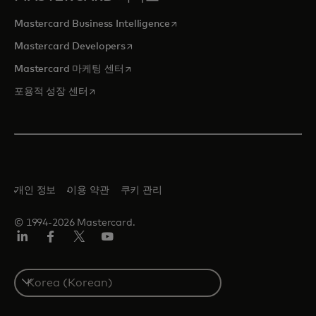
새 탭에서 열림
Mastercard Business Intelligence
새 탭에서 열림
Mastercard Developers
새 탭에서 열림
Mastercard 마케팅 센터
새 탭에서 열림
포용적 성장 센터
개인 정보
이용 약관
쿠키 관리
© 1994-2026 Mastercard.
Lin
Fa
트
유
ked
ceb
위
튜
In
ook
터/
브
S
X
e
l
e