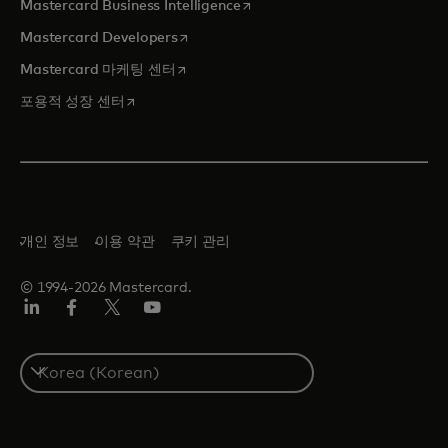
새 탭에서 열림
Mastercard Business Intelligence
새 탭에서 열림
Mastercard Developers
새 탭에서 열림
Mastercard 마케팅 센터
새 탭에서 열림
포용적 성장 센터
개인 정보
이용 약관
쿠키 관리
© 1994-2026 Mastercard.
Lin
Fa
트
유
ked
ceb
위
튜
In
ook
터/
브
S
X
e
l
e
c
t