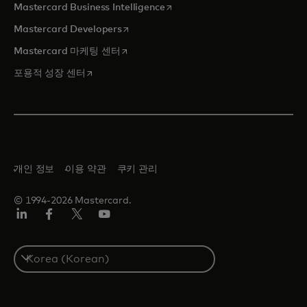
새 탭에서 열림
Mastercard Business Intelligence
새 탭에서 열림
Mastercard Developers
새 탭에서 열림
Mastercard 마케팅 센터
새 탭에서 열림
포용적 성장 센터
개인 정보
이용 약관
쿠키 관리
© 1994-2026 Mastercard.
Lin
Fa
트
유
ked
ceb
위
튜
In
ook
터/
브
S
X
e
l
e
c
t