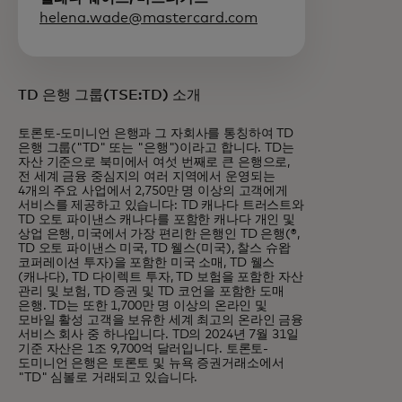
helena.wade@mastercard.com
TD 은행 그룹(TSE:TD) 소개
토론토-도미니언 은행과 그 자회사를 통칭하여 TD
은행 그룹("TD" 또는 "은행")이라고 합니다. TD는
자산 기준으로 북미에서 여섯 번째로 큰 은행으로,
전 세계 금융 중심지의 여러 지역에서 운영되는
4개의 주요 사업에서 2,750만 명 이상의 고객에게
서비스를 제공하고 있습니다: TD 캐나다 트러스트와
TD 오토 파이낸스 캐나다를 포함한 캐나다 개인 및
상업 은행, 미국에서 가장 편리한 은행인 TD 은행(®,
TD 오토 파이낸스 미국, TD 웰스(미국), 찰스 슈왑
코퍼레이션 투자)을 포함한 미국 소매, TD 웰스
(캐나다), TD 다이렉트 투자, TD 보험을 포함한 자산
관리 및 보험, TD 증권 및 TD 코언을 포함한 도매
은행. TD는 또한 1,700만 명 이상의 온라인 및
모바일 활성 고객을 보유한 세계 최고의 온라인 금융
서비스 회사 중 하나입니다. TD의 2024년 7월 31일
기준 자산은 1조 9,700억 달러입니다. 토론토-
도미니언 은행은 토론토 및 뉴욕 증권거래소에서
"TD" 심볼로 거래되고 있습니다.