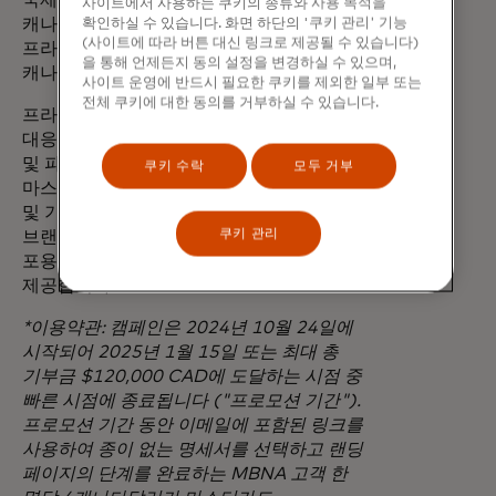
국제자연보호연맹과 세계자연보전연맹은
사이트에서 사용하는 쿠키의 종류와 사용 목적을
캐나다의 나무 심기 파트너인
확인하실 수 있습니다. 화면 하단의 '쿠키 관리' 기능
(사이트에 따라 버튼 대신 링크로 제공될 수 있습니다)
프라이스리플래닛연합의 현지 파트너인 트리
을 통해 언제든지 동의 설정을 변경하실 수 있으며,
캐나다와 협력할 예정입니다.
사이트 운영에 반드시 필요한 쿠키를 제외한 일부 또는
전체 쿠키에 대한 동의를 거부하실 수 있습니다.
프라이스리스 플래닛 연합은 기후 변화에
대응하기 위해 마스터카드의 비즈니스, 기술
및 파트너십의 규모와 범위를 활용하려는
쿠키 수락
모두 거부
마스터카드의 노력의 일환입니다. 개인, 기업
및 기업 파트너의 노력을 통합하여 소비자와
쿠키 관리
브랜드 모두에게 장기적이고 지속 가능하며
포용적인 동반 성장을 지원할 수 있는 방법을
제공합니다.
*이용약관: 캠페인은 2024년 10월 24일에
시작되어 2025년 1월 15일 또는 최대 총
기부금 $120,000 CAD에 도달하는 시점 중
빠른 시점에 종료됩니다 ("프로모션 기간").
프로모션 기간 동안 이메일에 포함된 링크를
사용하여 종이 없는 명세서를 선택하고 랜딩
페이지의 단계를 완료하는 MBNA 고객 한