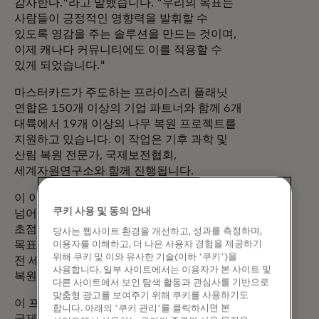
감사한다."라고 말했습니다. "우리의 목표는
사람들이 긍정적인 영향력을 발휘할 수
있도록 영감을 주는 솔루션을 만드는 것이며,
이제 캐나다 커뮤니티에도 이를 적용할 수
있게 되었습니다."
마스터카드가 주도하는 프라이스리 플래닛
연합은 150개 이상의 기업 파트너와 함께 6개
대륙에서 19개 이상의 나무 복원 프로젝트를
지원하고 있습니다. 이 작업은 기후 과학 및
산림 복원 전문가, 국제보전협회,
세계자원연구소와 함께 진행됩니다.
이 이니셔티브는 단순히 나무를 심는 것을
쿠키 사용 및 동의 안내
넘어, 도움이 필요한 곳에 숲을 재조성하는 데
초점을 맞춘 복원 모델을 강화하는 것을
당사는 웹사이트 환경을 개선하고, 성과를 측정하며,
목표로 합니다. 프라이스리스 플래닛 연합은
이용자를 이해하고, 더 나은 사용자 경험을 제공하기
위해 쿠키 및 이와 유사한 기술(이하 '쿠키')을
전 세계적으로 총 1억 그루의 나무를
사용합니다. 일부 사이트에서는 이용자가 본 사이트 및
복원하는 것을 목표로 하고 있습니다.
다른 사이트에서 보인 탐색 활동과 관심사를 기반으로
맞춤형 광고를 보여주기 위해 쿠키를 사용하기도
이 프로젝트를 계획하고 실행하기 위해
합니다. 아래의 '쿠키 관리'를 클릭하시면 본