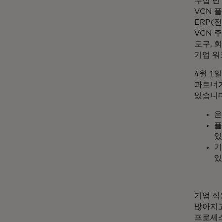
수십 년
VCN 
ERP(
VCN 
도구, 
기업 워
4월 1
파트너가
있습니다
은
플
있
기
있
기업 직
많아지고
프로세스