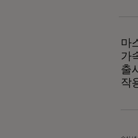
마
가
출시
작