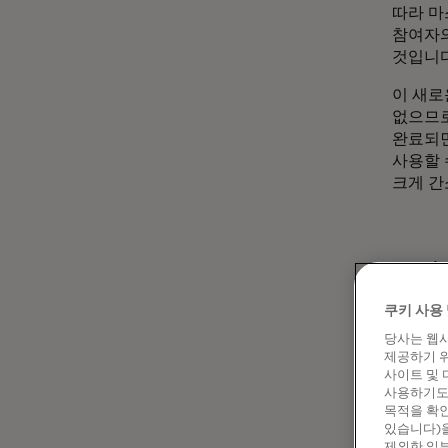
따라 마
참여자의
것입니다
이 새로
없으므로
완료되면
사용할 
크게 간
소비
쿠키 사용 
서로 다
당사는 웹사
제공하지
제공하기 위
있도록 
사이트 및 
비용을 
사용하기도 
목적을 확인
있습니다)을
제외한 일부