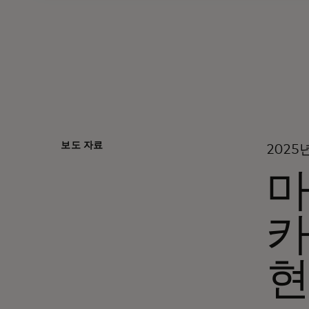
보도 자료
2025
마
카
현