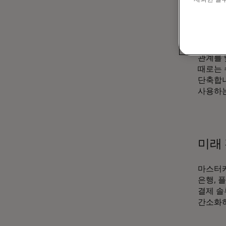
신속
마스터카
관계를 
때로는 
단축합니
사용하는
미래
마스터카
은행, 
결제 솔
간소화하