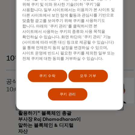
담당 수석 부사장 &
위해 쿠키 및 이와 유사한 기술(이하 '쿠키')을
표준 참여, 오픈 뱅킹
사용합니다. 일부 사이트에서는 이용자가 본 사이트 및
& 오픈 파이낸스
다른 사이트에서 보인 탐색 활동과 관심사를 기반으로
카사노바 - 501-
맞춤형 광고를 보여주기 위해 쿠키를 사용하기도
503, 레벨 1
합니다. 아래의 '쿠키 관리'를 클릭하시면 본
사이트에서 사용하는 쿠키의 종류와 사용 목적을
확인하실 수 있습니다. 화면 하단의 '쿠키 관리' 기능
(사이트에 따라 버튼 대신 링크로 제공될 수 있습니다)
을 통해 언제든지 동의 설정을 변경하실 수 있으며,
사이트 운영에 반드시 필요한 쿠키를 제외한 일부 또는
10월 28일 월요일
전체 쿠키에 대한 동의를 거부하실 수 있습니다.
쿠키 수락
모두 거부
공식 화폐 20/20 세션 | 오전
10:00~10:35
쿠키 관리
"암호화에서 크리티컬로: 확장
가능한 블록체인 사용 사례
활용하기" 블록체인 총괄
부사장 Raj Dhamodharan이
말하는 블록체인 & 디지털
자산