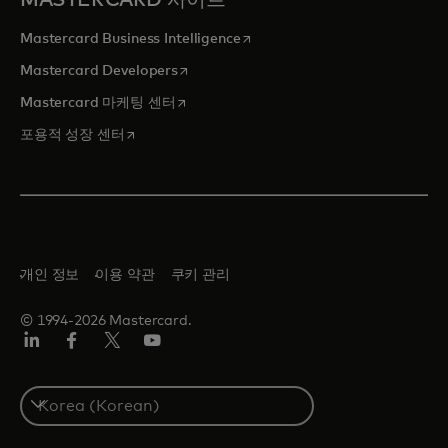
MASTERCARD 사이트
새 탭에서 열림
Mastercard Business Intelligence
새 탭에서 열림
Mastercard Developers
새 탭에서 열림
Mastercard 마케팅 센터
새 탭에서 열림
포용적 성장 센터
개인 정보
이용 약관
쿠키 관리
© 1994-2026 Mastercard.
Lin
Fa
트
유
ked
ceb
위
튜
In
ook
터/
브
S
X
e
l
e