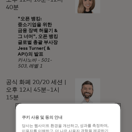
40분
"오픈 뱅킹:
중소기업을 위한
금융 장벽 허물기 &
그 너머", 오픈 뱅킹
글로벌 총괄 부사장
Jess Turner( &
API)의 발표
카사노바 - 501-
503, 레벨 1
공식 화폐 20/20 세션 |
오후 12시 45분~1시
15분
"북미에서 오픈
파이낸스
쿠키 사용 및 동의 안내
활성화하기" 톰
당사는 웹사이트 환경을 개선하고, 성과를 측정하며,
카펜터, 산업, 정책
이용자를 이해하고, 더 나은 사용자 경험을 제공하기