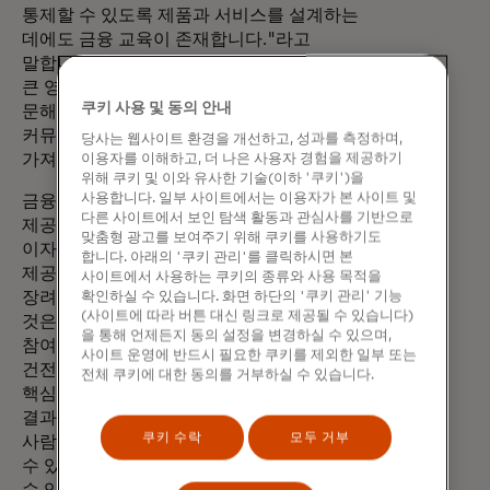
통제할 수 있도록 제품과 서비스를 설계하는
데에도 금융 교육이 존재합니다."라고
말합니다. "금융 서비스에 대한 접근성 자체도
큰 영향을 미치지만, 이러한 주제에 대한
쿠키 사용 및 동의 안내
문해력 향상 여정은 개인뿐만 아니라
커뮤니티 전체에 더 크고 지속 가능한 혜택을
당사는 웹사이트 환경을 개선하고, 성과를 측정하며,
가져다줍니다.""
이용자를 이해하고, 더 나은 사용자 경험을 제공하기
위해 쿠키 및 이와 유사한 기술(이하 '쿠키')을
사용합니다. 일부 사이트에서는 이용자가 본 사이트 및
금융 교육과 함께 디지털 결제 도구를
다른 사이트에서 보인 탐색 활동과 관심사를 기반으로
새 탭에서 열림
제공하고(예: 누뱅크의
"머니박스"
는
맞춤형 광고를 보여주기 위해 쿠키를 사용하기도
이자가 붙는 저축 계좌와 함께 재무 계획을
합니다. 아래의 '쿠키 관리'를 클릭하시면 본
제공하도록 설계됨), 책임감 있는 신용 사용을
사이트에서 사용하는 쿠키의 종류와 사용 목적을
장려하고, 소상공인 및 중소기업에 투자하는
확인하실 수 있습니다. 화면 하단의 '쿠키 관리' 기능
(사이트에 따라 버튼 대신 링크로 제공될 수 있습니다)
것은 더 많은 사람들을 디지털 경제에
을 통해 언제든지 동의 설정을 변경하실 수 있으며,
참여시키고 장기적이고 지속 가능한 재정
사이트 운영에 반드시 필요한 쿠키를 제외한 일부 또는
건전성을 향한 여정을 가속화할 수 있는
전체 쿠키에 대한 동의를 거부하실 수 있습니다.
핵심적인 방법이 될 수 있습니다. 이 연구
결과를 적용하면 브라질과 그 밖의 지역에서
쿠키 수락
모두 거부
사람들에게 힘을 실어주고 경제를 발전시킬
수 있는 혁신적인 솔루션을 설계하고 배포할