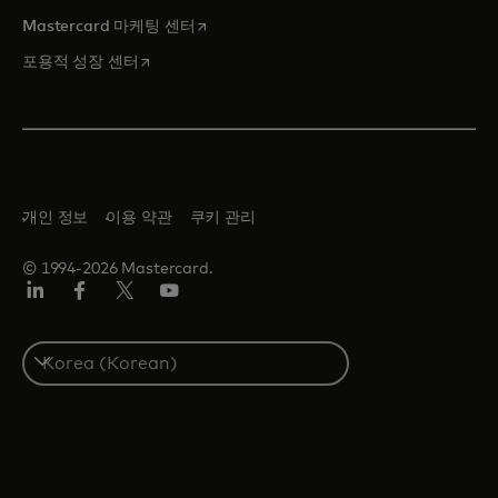
새 탭에서 열림
Mastercard 마케팅 센터
새 탭에서 열림
포용적 성장 센터
개인 정보
이용 약관
쿠키 관리
© 1994-2026 Mastercard.
Lin
Fa
트
유
ked
ceb
위
튜
In
ook
터/
브
S
X
e
l
e
c
t
a
c
o