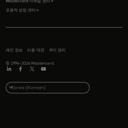
새 탭에서 열림
Mastercard 마케팅 센터
새 탭에서 열림
포용적 성장 센터
개인 정보
이용 약관
쿠키 관리
© 1994-2026 Mastercard.
Lin
Fa
트
유
ked
ceb
위
튜
In
ook
터/
브
S
X
e
l
e
c
t
a
c
o
u