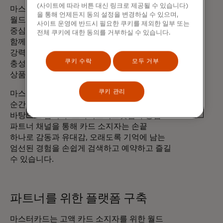
(사이트에 따라 버튼 대신 링크로 제공될 수 있습니다)
마스터카드 컬렉션과 월드, 월드 엘리트 및
을 통해 언제든지 동의 설정을 변경하실 수 있으며,
월드 레전드 카드 포트폴리오는 오늘날의 경험
사이트 운영에 반드시 필요한 쿠키를 제외한 일부 또는
중심 소비자를 위해 제작되었습니다. 양사는
전체 쿠키에 대한 동의를 거부하실 수 있습니다.
함께 식사, 엔터테인먼트 및 여행 경험에 대한
강력하고 엄선된 플랫폼을 제공하여 발행사가
쿠키 수락
모두 거부
충성도와 브랜드 선호도를 높이는 차별화된
상품을 개발할 수 있도록 지원합니다.
쿠키 관리
마스터카드 컬렉션은 인생에서 가장 의미 있는
순간이
진정으로 값진
것이라는 철학을
바탕으로 합니다. 프라이스리스닷컴과 통합
파트너 채널을 통해 카드 소지자는 손끝
하나로 감동과 유대감, 오래도록 기억에 남는
엄선된 경험을 손쉽게 검색하고 예약하고 즐길
수 있습니다.
파트너를 위한 플랫폼 구축
마스터카드는 고액 카드 소지자를 위한 월드