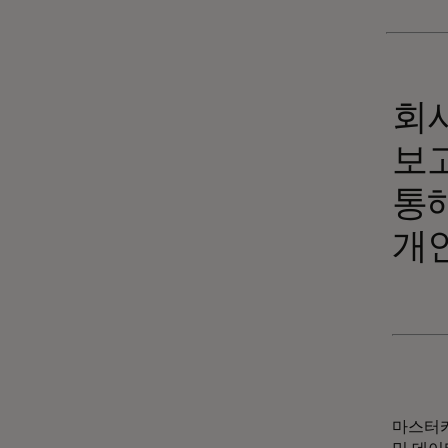
회사
보고
통
개
마스터카