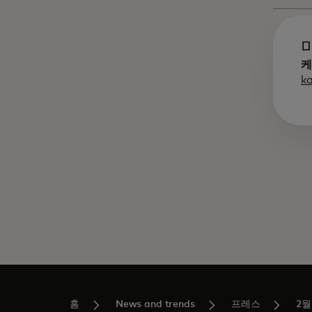
케
k
홈
News and trends
프레스
2월