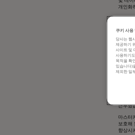
및 데이
개인화하
"AI와
창출할 
쿠키 사용 
Greg 
결합되어
당사는 웹사
제공하기 위
조지는 
사이트 및 
사용하기도 
오브 엑
목적을 확인
지원하기
있습니다)을
제외한 일부
"AI와
말합니다
강화한다
조지는 
근무했
마스터카
보호해 
향상시키