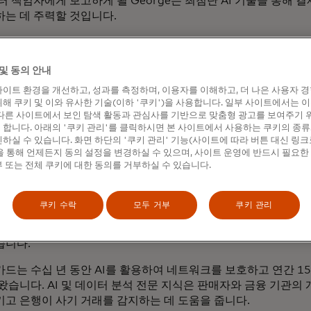
터 책임자에게 보고하게 될 George는 최첨단 AI 기술을 통해
는 데 주력할 것입니다.
 데이터 기반 인사이트를 활용하여 혁신을 주도하고 마스터카드 
수 있는 기회는 매우 흥미진진합니다."라고 마스터카드의 최고 A
및 동의 안내
Ulrich는 말합니다. "Janet의 리더십과 전문성은 혁신, 신뢰, 
 이 흥미진진한 새 직책을 잘 수행할 수 있을 것입니다."
이트 환경을 개선하고, 성과를 측정하며, 이용자를 이해하고, 더 나은 사용자 
해 쿠키 및 이와 유사한 기술(이하 '쿠키')을 사용합니다. 일부 사이트에서는 
마스터카드의 가장 중요한 AI 및 데이터 과학 노력에 초점을 맞춘
다른 사이트에서 보인 탐색 활동과 관심사를 기반으로 맞춤형 광고를 보여주기 
합니다. 아래의 '쿠키 관리'를 클릭하시면 본 사이트에서 사용하는 쿠키의 종류
설런스를 이끌게 됩니다. 또한 조지는 마스터카드의 데이터 과학자
하실 수 있습니다. 화면 하단의 '쿠키 관리' 기능(사이트에 따라 버튼 대신 링크
 위한 기술, 툴, 인프라를 구축하는 데 중요한 역할을 담당하게 
 통해 언제든지 동의 설정을 변경하실 수 있으며, 사이트 운영에 반드시 필요한
 또는 전체 쿠키에 대한 동의를 거부하실 수 있습니다.
 데이터는 단순한 도구가 아니라 우리 미래의 토대라는 점은 분명합니
. "이 유능한 팀과 협력하여 가능성의 한계를 뛰어넘고 디지털
는 마스터카드의 사명에 기여할 수 있기를 기대합니다."
쿠키 수락
모두 거부
쿠키 관리
2월 24일에 마스터카드에 합류할 예정입니다. 이전에는 인텔과
습니다.
드는 수십 년 동안 AI를 활용하여 네트워크를 보호하고 연간 15
왔습니다. AI 및 데이터 분석 전문 지식은 판매자와 금융 기관의
고 은행이 사기 거래를 감지하는 데 도움을 줍니다.