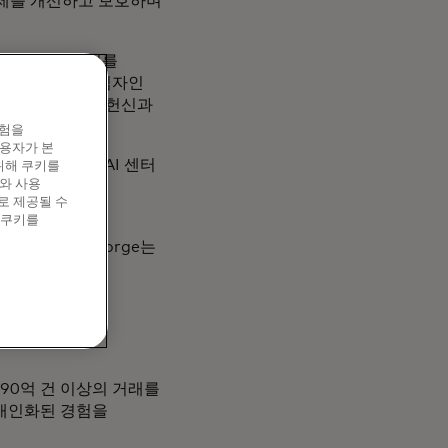
 결제를 개선하고 보호하며
고객을 위한 가치를
I 및 데이터 책임자인
책임에 대한 그녀의 헌신과
경험을
이용자가 본
 마스터카드의 AI 센터
위해 쿠키를
와 사용
와 AI 인재를
로 제공될 수
됩니다.
 쿠키를
다."라고 George는
 경제를 연결하고
 오라클에서
90억 건 이상의 거래를
 개인화된 경험을