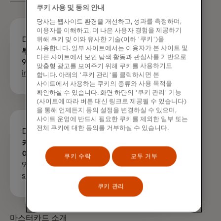
쿠키 사용 및 동의 안내
당사는 웹사이트 환경을 개선하고, 성과를 측정하며,
이용자를 이해하고, 더 나은 사용자 경험을 제공하기
미디어 연락처
위해 쿠키 및 이와 유사한 기술(이하 '쿠키')을
사용합니다. 일부 사이트에서는 이용자가 본 사이트 및
투자자 관계: 주드 스타니어
다른 사이트에서 보인 탐색 활동과 관심사를 기반으로
914-249-4565 |
맞춤형 광고를 보여주기 위해 쿠키를 사용하기도
investor.relations@mastercard.com
합니다. 아래의 '쿠키 관리'를 클릭하시면 본
사이트에서 사용하는 쿠키의 종류와 사용 목적을
확인하실 수 있습니다. 화면 하단의 '쿠키 관리' 기능
(사이트에 따라 버튼 대신 링크로 제공될 수 있습니다)
을 통해 언제든지 동의 설정을 변경하실 수 있으며,
사이트 운영에 반드시 필요한 쿠키를 제외한 일부 또는
전체 쿠키에 대한 동의를 거부하실 수 있습니다.
미디어 연락처
커뮤니케이션: 커뮤니케이션: 세스
아이젠
쿠키 수락
모두 거부
914-249-3153 |
seth.eisen@mastercard.com
쿠키 관리
마스터카드 소개