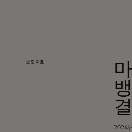
보도 자료
마
뱅
결
2024