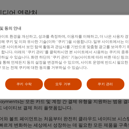
미디어 연락처
만 휴즈, 마스터카드
uman.hughes@mastercard.com
및 동의 안내
이트 환경을 개선하고, 성과를 측정하며, 이용자를 이해하고, 더 나은 사용자 
해 쿠키 및 이와 유사한 기술(이하 '쿠키')을 사용합니다. 일부 사이트에서는 
다른 사이트에서 보인 탐색 활동과 관심사를 기반으로 맞춤형 광고를 보여주기 
합니다. 아래의 '쿠키 관리'를 클릭하시면 본 사이트에서 사용하는 쿠키의 종류
하실 수 있습니다. 화면 하단의 '쿠키 관리' 기능(사이트에 따라 버튼 대신 링크
계 소개
 통해 언제든지 동의 설정을 변경하실 수 있으며, 사이트 운영에 반드시 필요한
 또는 전체 쿠키에 대한 동의를 거부하실 수 있습니다.
ght Machine은 클라우드 네이티브 핵심 뱅킹 및 결제 기술을 
다. 클라우드 네이티브 코어 뱅킹 플랫폼인 Vault Core는 Intesa
Śląski, 로이드 뱅킹 그룹, 스탠다드차타드, SEB, 루나, 아톰 은행, 
쿠키 수락
모두 거부
쿠키 관리
행 및 금융 기관의 신뢰를 받고 있습니다.
t Payments는 모든 카드 및 계정 간 결제 유형을 지원하는 범용
 네이티브 결제 처리 플랫폼입니다.
어와 볼트 페이먼트는 처음부터 완전히 클라우드 네이티브 시스
빠르게 변화하는 세상에서 성장하는 데 필요한 모든 제품을 구축