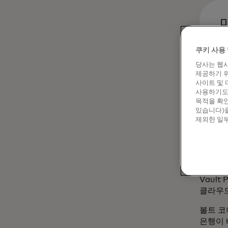
수
s
쿠키 사용 
당사는 웹사
제공하기 위
사이트 및 
사용하기도 
목적을 확인
생각 기
있습니다)을
제외한 일부
Thou
개발했습니
Bank 
주요 은
Vaul
클라우드
볼트 코
은행이 