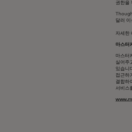
권한을 
Thou
달러 이
자세한
마스터카
마스터카
실어주고
있습니다
접근하기
결합하여
서비스를
www.ma