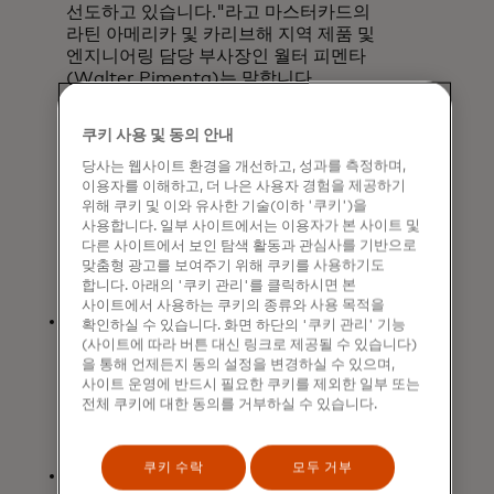
선도하고 있습니다."라고 마스터카드의
라틴 아메리카 및 카리브해 지역 제품 및
엔지니어링 담당 부사장인 월터 피멘타
(Walter Pimenta)는 말합니다.
"라틴아메리카를 비롯한 전 세계에서
블록체인과 디지털 자산에 대한 관심이
쿠키 사용 및 동의 안내
급증함에 따라 퍼블릭 블록체인
네트워크에서 신뢰할 수 있고 검증
당사는 웹사이트 환경을 개선하고, 성과를 측정하며,
이용자를 이해하고, 더 나은 사용자 경험을 제공하기
가능한 상호 작용을 지속적으로
위해 쿠키 및 이와 유사한 기술(이하 '쿠키')을
제공하는 것이 필수적입니다. 이
사용합니다. 일부 사이트에서는 이용자가 본 사이트 및
역동적인 파트너들과 협력하여
다른 사이트에서 보인 탐색 활동과 관심사를 기반으로
마스터카드 크립토 크리덴셜의
맞춤형 광고를 보여주기 위해 쿠키를 사용하기도
잠재력을 최대한 실현할 수 있게 되어
합니다. 아래의 '쿠키 관리'를 클릭하시면 본
매우 기쁩니다."
사이트에서 사용하는 쿠키의 종류와 사용 목적을
비트투미의 CEO이자 공동 창립자인
확인하실 수 있습니다. 화면 하단의 '쿠키 관리' 기능
레이프 페레이라는 "암호화폐 자산을
(사이트에 따라 버튼 대신 링크로 제공될 수 있습니다)
사용해 결제 대안을 추진하는 솔루션
을 통해 언제든지 동의 설정을 변경하실 수 있으며,
사이트 운영에 반드시 필요한 쿠키를 제외한 일부 또는
개발과 혁신에 대한 의지를 공유하는
전체 쿠키에 대한 동의를 거부하실 수 있습니다.
마스터카드와의 제휴를 계속 강화하게
되어 자랑스럽습니다."라고
말했습니다.
쿠키 수락
모두 거부
"폭스비트 그룹은 마스터카드와 같은