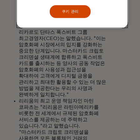
리더와 협력함으로써 시장의 요구에
부응하고 역동적인 암호화폐 세계에서
쿠키 관리
사용자 경험을 풍부하게 하는 솔루션을
제공하고자 하는 우리의 노력을 더욱
강화할 수 있게 되었습니다."라고
리카르도 단타스 폭스비트 그룹
최고경영자(CEO)는 말했습니다. "이는
암호화폐 시장에서의 입지를 강화하는
중요한 단계입니다. 마스터카드 크립토
크리덴셜 생태계에 합류하고 폭스비트
카드를 출시하는 등 양사의 공동 작업은
암호화폐의 사용성과 접근성을
확대하여 고객에게 디지털 금융을
관리하고 최대한 활용할 수 있는 더 많은
방법을 제공한다는 우리의 사명과
완벽하게 일치합니다."
리리움의 최고 운영 책임자인 마틴
코파츠는 "리리움은 라틴아메리카를
비롯한 전 세계에서 규제된 암호화폐
서비스를 제공하는 데 주력하고
있습니다."라고 말했습니다.
"마스터카드 크립토 크리덴셜을
사용하면 모든 블록체인 거래의