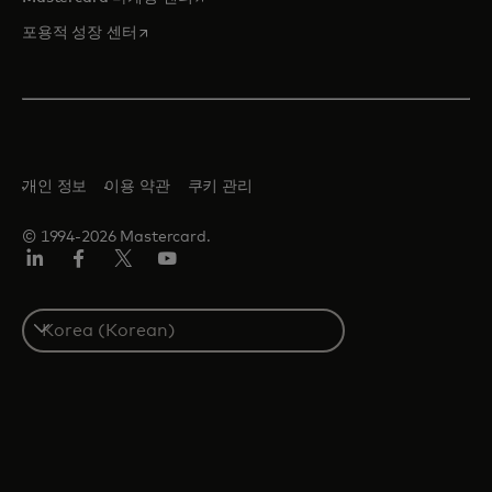
새 탭에서 열림
포용적 성장 센터
개인 정보
이용 약관
쿠키 관리
© 1994-2026 Mastercard.
Lin
Fa
트
유
ked
ceb
위
튜
In
ook
터/
브
S
X
e
l
e
c
t
a
c
o
u