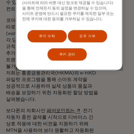
수 있으며, 조건이 충족되면 스마트
(사이트에 따라 버튼 대신 링크로 제공될 수 있습니다)
을 통해 언제든지 동의 설정을 변경하실 수 있으며,
컨트랙트가 자동으로 결제를 해제합니다.
사이트 운영에 반드시 필요한 쿠키를 제외한 일부 또는
전체 쿠키에 대한 동의를 거부하실 수 있습니다.
코아쥬트는 또한 특정 목적을 위해 자금을
따로 떼어놓는 과정인 자동화된 할당
(earmark)을 블록체인 시스템으로 구현하고
쿠키 수락
모두 거부
각 당사자에게 할당 조건을 적용하는 MTN
규칙과 결합하는 방안을 모색하고 있습니다.
추가 커뮤니케이션이나 혼동, 지연 없이
쿠키 관리
트랜잭션이 자동으로 트리거되어 거의
불가능에 가까운 프로세스를 간소화합니다.
저희는 홍콩금융관리국(HKMA)의 e-HKD
파일럿 프로그램을 통해 스마트 계약을
성공적으로 사용하여 실제 상품의 품질과
배송을 보장하기 위한 자동화된 할당 방법을
살펴봤습니다.
새 탭에서 열림
보다폰의 자회사인
페어포인트는
전기
자동차 충전 결제를 시작으로 디바이스 간
상호 작용에 대한 비전을 지원하기 위해
MTN을 사용하여 보다 원활하고 자동화된