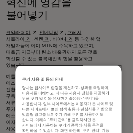
혁신에 영감을
불어넣기
새 탭에서 열림
새 탭에서 열림
코알라 페이,
인베니암
,
프레시
새 탭에서 열림
새 탭에서 열림
새 탭에서 열림
서플라이
,
센켄
,
바야나
등 다양한 앱
개발자들이 이미 MTN에 주목하고 있으며,
대출금 지급부터 탄소 배출권까지 모든 것을
혁신할 수 있는 블록체인의 힘을 활용하고
있습니다.
새 탭에서 열림
예를 들어, 부동산 거래 회사인
코아주트는
쿠키 사용 및 동의 안내
에스크로 프로세스를 MTN 블록체인으로
당사는 웹사이트 환경을 개선하고, 성과를 측정하며,
전환하여 자금 이체를 위한 투명한 인프라를
이용자를 이해하고, 더 나은 사용자 경험을 제공하기
구축하고 있습니다. 모든 부동산 매매에서
위해 쿠키 및 이와 유사한 기술(이하 '쿠키')을
서류 작업이 완료될 때까지 기다리는 데는 몇
사용합니다. 일부 사이트에서는 이용자가 본 사이트 및
주가 걸릴 수 있습니다. 한편, 계약금은
다른 사이트에서 보인 탐색 활동과 관심사를 기반으로
맞춤형 광고를 보여주기 위해 쿠키를 사용하기도
에스크로에 예치되어 구매자와 판매자 모두
합니다. 아래의 '쿠키 관리'를 클릭하시면 본
이자를 받을 수 없습니다. Coadjute 앱을
사이트에서 사용하는 쿠키의 종류와 사용 목적을
사용하면 구매자가 은행 계좌에 돈을 보류할
확인하실 수 있습니다. 화면 하단의 '쿠키 관리' 기능