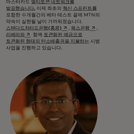
마스터카드
멀티토큰 네트워크를
발표했습니다.
이제 최초의
혁신 스프린트를
포함한 수개월간의 베타 테스트 끝에 MTN의
약속이 실현될 날이 가까워졌습니다.
새 탭에서 열림
새 탭에서 열림
스탠다드차타드은행(홍콩)
,
목스은행
,
새 탭에서 열림
리베라와
함께
토큰화된 예금으로
토큰화된 형태의 탄소배출권을 지불하는
시범
사업을 진행하고 있습니다.