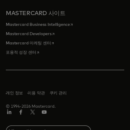
MASTERCARD 사이트
새 탭에서 열림
Mastercard Business Intelligence
새 탭에서 열림
Mastercard Developers
새 탭에서 열림
Mastercard 마케팅 센터
새 탭에서 열림
포용적 성장 센터
개인 정보
이용 약관
쿠키 관리
© 1994-2026 Mastercard.
Lin
Fa
트
유
ked
ceb
위
튜
In
ook
터/
브
S
X