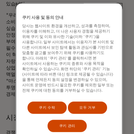
있습니다.
"우리는 디지털 경제를 통해 캐나다와 전 세계
쿠키 사용 및 동의 안내
소비자들의 자금 이동이 가능하도록 하고
당사는 웹사이트 환경을 개선하고, 성과를 측정하며,
싶습니다. 안전한 국제 자금 이동을 위한
이용자를 이해하고, 더 나은 사용자 경험을 제공하기
안정적인 액세스는 사람들에게 권한을
위해 쿠키 및 이와 유사한 기술(이하 '쿠키')을
부여하고 글로벌 연결을 지원하는 데
사용합니다. 일부 사이트에서는 이용자가 본 사이트 및
다른 사이트에서 보인 탐색 활동과 관심사를 기반으로
필수적이며, 마스터카드는 BMO와 협력하여
맞춤형 광고를 보여주기 위해 쿠키를 사용하기도
이 혁신적인 솔루션을 제공하게 되어
합니다. 아래의 '쿠키 관리'를 클릭하시면 본
자랑스럽습니다."라고 캐나다 마스터카드의
사이트에서 사용하는 쿠키의 종류와 사용 목적을
상업 및 신규 결제 흐름 담당 수석 부사장 대럴
확인하실 수 있습니다. 화면 하단의 '쿠키 관리' 기능
맥멀린(Darrell MacMullin)은 말합니다.
(사이트에 따라 버튼 대신 링크로 제공될 수 있습니다)
을 통해 언제든지 동의 설정을 변경하실 수 있으며,
"마스터카드 무브는 모든 거래에서 속도,
사이트 운영에 반드시 필요한 쿠키를 제외한 일부 또는
투명성, 신뢰를 제공하면서 사람들이
전체 쿠키에 대한 동의를 거부하실 수 있습니다.
경제적으로 송금할 수 있게 해줍니다."
쿠키 수락
모두 거부
시장을 선도하는 협업
쿠키 관리
경쟁이 치열한 송금 환경에서 마스터카드의