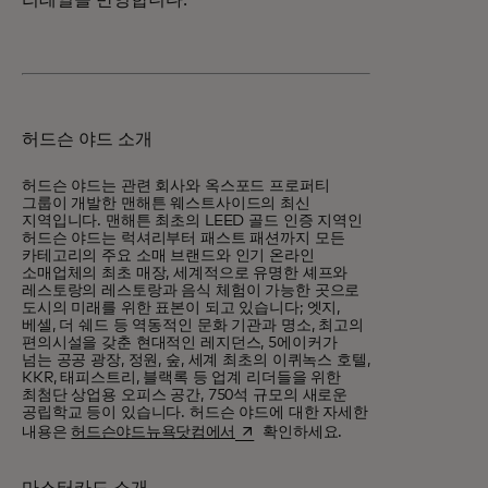
리테일을 반영합니다.
허드슨 야드 소개
허드슨 야드는 관련 회사와 옥스포드 프로퍼티
그룹이 개발한 맨해튼 웨스트사이드의 최신
지역입니다. 맨해튼 최초의 LEED 골드 인증 지역인
허드슨 야드는 럭셔리부터 패스트 패션까지 모든
카테고리의 주요 소매 브랜드와 인기 온라인
소매업체의 최초 매장, 세계적으로 유명한 셰프와
레스토랑의 레스토랑과 음식 체험이 가능한 곳으로
도시의 미래를 위한 표본이 되고 있습니다; 엣지,
베셀, 더 쉐드 등 역동적인 문화 기관과 명소, 최고의
편의시설을 갖춘 현대적인 레지던스, 5에이커가
넘는 공공 광장, 정원, 숲, 세계 최초의 이퀴녹스 호텔,
KKR, 태피스트리, 블랙록 등 업계 리더들을 위한
최첨단 상업용 오피스 공간, 750석 규모의 새로운
공립학교 등이 있습니다. 허드슨 야드에 대한 자세한
새 탭에서 열림
내용은
허드슨야드뉴욕닷컴에서
확인하세요.