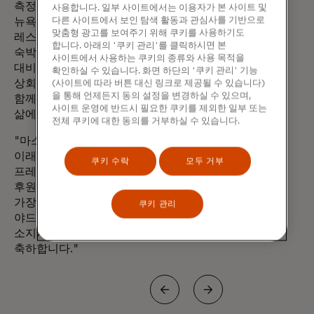
측정하는 마스터카드 스펜딩펄스에 따르면,
사용합니다. 일부 사이트에서는 이용자가 본 사이트 및
다른 사이트에서 보인 탐색 활동과 관심사를 기반으로
뉴욕 주민과 방문객들은 지난해 뉴욕의
맞춤형 광고를 보여주기 위해 쿠키를 사용하기도
레스토랑에서 9.1달러(% )를 더 지출했고,
합니다. 아래의 '쿠키 관리'를 클릭하시면 본
숙박업에서는 5.7달러(% )를 더 지출해 전년
사이트에서 사용하는 쿠키의 종류와 사용 목적을
대비 전체 소매 매출 성장률**을
확인하실 수 있습니다. 화면 하단의 '쿠키 관리' 기능
상회했습니다. 이러한 경험의 르네상스는
(사이트에 따라 버튼 대신 링크로 제공될 수 있습니다)
을 통해 언제든지 동의 설정을 변경하실 수 있으며,
함께하는 것의 지속적인 가치와 소비자의
사이트 운영에 반드시 필요한 쿠키를 제외한 일부 또는
삶에서 경험의 필수적인 역할을 강조합니다.
전체 쿠키에 대한 동의를 거부하실 수 있습니다.
"마스터카드는 2019년 파트너십을 시작한
이래 뉴욕시 관광 + 컨벤션의 사장 겸 CEO인
쿠키 수락
모두 거부
프레드 딕슨은 뉴욕시 관광 산업의 주요
후원자였습니다."라고 말했습니다. "뉴욕에서
가장 흥미로운 새로운 지역 중 하나인 허드슨
쿠키 관리
야드와의 파트너십을 통해 광범위한 카드
소지자에게 특별한 경험을 제공하게 된 것을
축하합니다."