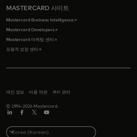
MASTERCARD 사이트
새 탭에서 열림
Mastercard Business Intelligence
새 탭에서 열림
Mastercard Developers
새 탭에서 열림
Mastercard 마케팅 센터
새 탭에서 열림
포용적 성장 센터
개인 정보
이용 약관
쿠키 관리
© 1994-2026 Mastercard.
Lin
Fa
트
유
ked
ceb
위
튜
In
ook
터/
브
S
X
e