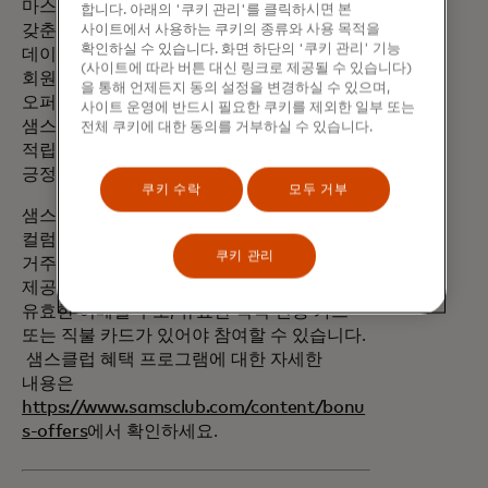
마스터카드가 제공하는 새로운 개인화 기능을
합니다. 아래의 '쿠키 관리'를 클릭하시면 본
갖춘 샘스 캐시 보너스 오퍼 프로그램은
사이트에서 사용하는 쿠키의 종류와 사용 목적을
확인하실 수 있습니다. 화면 하단의 '쿠키 관리' 기능
데이터 기반 소비자 참여를 확대하여
(사이트에 따라 버튼 대신 링크로 제공될 수 있습니다)
회원에게 혜택을 주는 관련성 있고 가치 있는
을 통해 언제든지 동의 설정을 변경하실 수 있으며,
오퍼를 제공하는 완벽한 예입니다. 모든
사이트 운영에 반드시 필요한 쿠키를 제외한 일부 또는
샘스클럽 회원들이 클럽 외부에서도 샘캐시를
전체 쿠키에 대한 동의를 거부하실 수 있습니다.
적립할 수 있도록 하는 이 프로그램이 가져올
긍정적인 영향에 대해 기대가 큽니다."
쿠키 수락
모두 거부
샘스클럽 현금 보너스 혜택 프로그램은 미국,
컬럼비아 특별구 또는 푸에르토리코에
쿠키 관리
거주하는 모든 샘스클럽 회원에게 무료로
제공됩니다. 회원은 SamsClub.com 계정,
유효한 이메일 주소, 유효한 적격 신용 카드
또는 직불 카드가 있어야 참여할 수 있습니다.
샘스클럽 혜택 프로그램에 대한 자세한
내용은
https://www.samsclub.com/content/bonu
s-offers
에서 확인하세요.