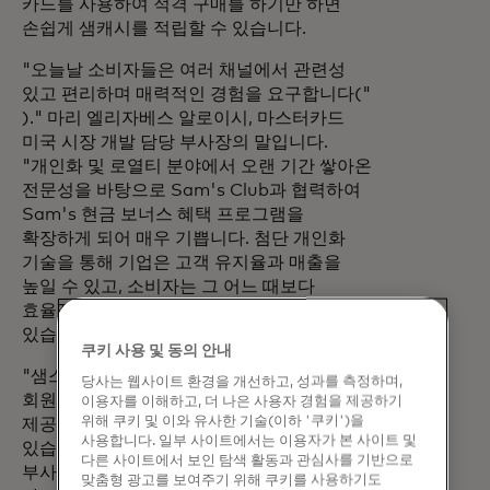
카드를 사용하여 적격 구매를 하기만 하면
손쉽게 샘캐시를 적립할 수 있습니다.
"오늘날 소비자들은 여러 채널에서 관련성
있고 편리하며 매력적인 경험을 요구합니다("
)." 마리 엘리자베스 알로이시, 마스터카드
미국 시장 개발 담당 부사장의 말입니다.
"개인화 및 로열티 분야에서 오랜 기간 쌓아온
전문성을 바탕으로 Sam's Club과 협력하여
Sam's 현금 보너스 혜택 프로그램을
확장하게 되어 매우 기쁩니다. 첨단 개인화
기술을 통해 기업은 고객 유지율과 매출을
높일 수 있고, 소비자는 그 어느 때보다
효율적으로 더 많은 가치를 얻을 수
있습니다."
쿠키 사용 및 동의 안내
"샘스클럽은 쇼핑 경험을 향상하고
당사는 웹사이트 환경을 개선하고, 성과를 측정하며,
회원들에게 더 많은 가치와 할인 혜택을
이용자를 이해하고, 더 나은 사용자 경험을 제공하기
위해 쿠키 및 이와 유사한 기술(이하 '쿠키')을
제공할 수 있는 방법을 항상 모색하고
사용합니다. 일부 사이트에서는 이용자가 본 사이트 및
있습니다(" )."라고 샘스클럽 멤버십 담당
다른 사이트에서 보인 탐색 활동과 관심사를 기반으로
부사장인 Barb Berg는 말합니다. "이제
맞춤형 광고를 보여주기 위해 쿠키를 사용하기도