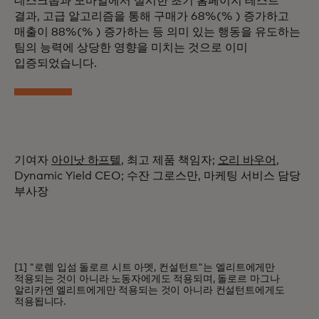
데스크톱과 모바일에서 실시한 초기 홈페이지 테스트
결과, 고급 알고리즘을 통해 구매가 68%(% ) 증가하고
매출이 88%(% ) 증가하는 등 의미 있는 행동을 유도하는
팀의 능력에 상당한 영향을 미치는 것으로 이미
입증되었습니다.
기여자
아이낫 하프텔
, 최고 제품 책임자;
오리 바우어
,
Dynamic Yield CEO; 수잔 그로스만, 마케팅 서비스 담당
부사장
[1] "로렘 입섬 돌로르 시트 아멧, 컨설턴트"는 엘리트에게만
적용되는 것이 아니라 노동자에게도 적용되며, 돌로르 마그나
알리카엔 엘리트에게만 적용되는 것이 아니라 컨설턴트에게도
적용됩니다.