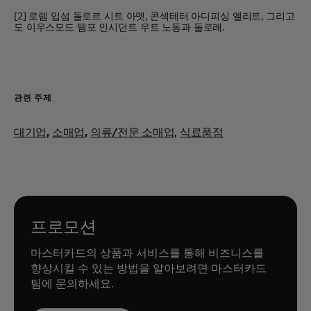
[2] 로렘 입섬 돌로르 시트 아멧, 콘섹테터 아디피싱 엘리트, 그리고
도 이우스모드 템포 인시던트 우트 노동과 돌로레.
관련 주제
대기업
,
소매업
,
의류/전문 소매업,
식료품점
프로모션
마스터카드의 상품과 서비스를 통해 비즈니스를
향상시킬 수 있는 방법을 알아보려면 마스터카드
팀에 문의하세요.