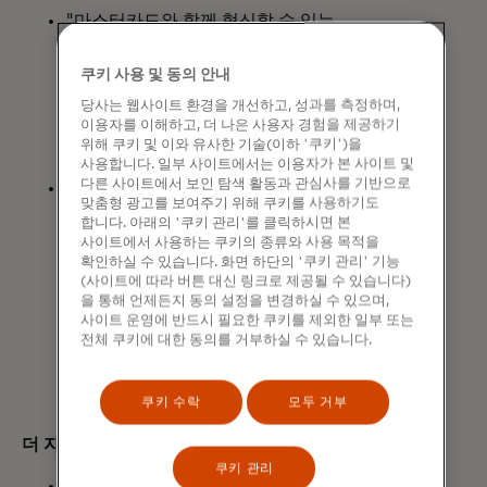
"마스터카드와 함께 혁신할 수 있는
기회를 얻게 되어 매우 기쁩니다."라고
PayPal의 파트너십 담당 수석 부사장인
쿠키 사용 및 동의 안내
크리스 스위트랜드는 말합니다. "우리
당사는 웹사이트 환경을 개선하고, 성과를 측정하며,
둘 다 소비자의 마찰을 줄이고 결제
이용자를 이해하고, 더 나은 사용자 경험을 제공하기
방식에 더 많은 권한을 부여하고자
위해 쿠키 및 이와 유사한 기술(이하 '쿠키')을
합니다."
사용합니다. 일부 사이트에서는 이용자가 본 사이트 및
다른 사이트에서 보인 탐색 활동과 관심사를 기반으로
마스터카드의 최고 소비자 제품 책임자
맞춤형 광고를 보여주기 위해 쿠키를 사용하기도
부니타 소니(Bunita Sawhney)는
합니다. 아래의 '쿠키 관리'를 클릭하시면 본
"글로벌 결제 혁신이라는 공동의 강점을
사이트에서 사용하는 쿠키의 종류와 사용 목적을
바탕으로 페이팔과 함께 소비자에게
확인하실 수 있습니다. 화면 하단의 '쿠키 관리' 기능
(사이트에 따라 버튼 대신 링크로 제공될 수 있습니다)
결제 방식에 대한 선택권과 통제권을 더
을 통해 언제든지 동의 설정을 변경하실 수 있으며,
많이 부여하게 되어 기쁘게
사이트 운영에 반드시 필요한 쿠키를 제외한 일부 또는
생각합니다."라고 말했습니다. "원
전체 쿠키에 대한 동의를 거부하실 수 있습니다.
크리덴셜을 통해 소비자의 신뢰와
신뢰를 구축하는 개인화된 디지털
경험을 제공하고 있습니다."
쿠키 수락
모두 거부
더 자세히 알아보기
쿠키 관리
또한 하나의 자격 증명은 PayPal