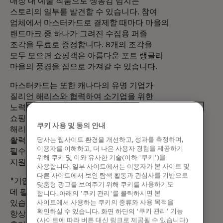
매장 내 예술 작품으로 생동감 넘치는
스토리의 일부를 발견할 수 있습니다. 참여
업체에서 마스터카드로 결제할 때마다 마을의
랜드마크 중 하나가 그려진 수집용 퍼즐
조각을 무료로 증정합니다. 8개의 조각을
모두 모으면 쇼핑객은 아름다운 포트 랭글리
마을의 풍경을 집으로 가져갈 수 있습니다.
마스터카드는 또한 캐나다의 유명 기업가
질리언 해리스와 협력하여 소기업을 위한
노력을 기념하고 사람들이 현지에서
쇼핑하도록 장려하고 있습니다. 마스터카드와
쿠키 사용 및 동의 안내
해리스는 캐나다 전역의 지역사회의 정체성과
활력을 형성하는 데 있어 중소기업의
당사는 웹사이트 환경을 개선하고, 성과를 측정하며,
이용자를 이해하고, 더 나은 사용자 경험을 제공하기
필수적인 역할을 인식하고 중소기업을
위해 쿠키 및 이와 유사한 기술(이하 '쿠키')을
지원한다는 공통의 목표를 가지고 있습니다.
사용합니다. 일부 사이트에서는 이용자가 본 사이트 및
다른 사이트에서 보인 탐색 활동과 관심사를 기반으로
"기업가로서 성공적인 비즈니스를 구축하는
맞춤형 광고를 보여주기 위해 쿠키를 사용하기도
데 필요한 헌신, 사랑, 노력을 잘 알고
합니다. 아래의 '쿠키 관리'를 클릭하시면 본
있습니다." "라고 해리스는 말합니다. "저는
사이트에서 사용하는 쿠키의 종류와 사용 목적을
확인하실 수 있습니다. 화면 하단의 '쿠키 관리' 기능
항상 지역 쇼핑의 힘을 믿어왔으며, 이번
(사이트에 따라 버튼 대신 링크로 제공될 수 있습니다)