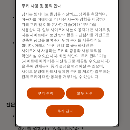
50%씩(% ) 채택이 가속화되고
쿠키 사용 및 동의 안내
있습니다.
당사는 웹사이트 환경을 개선하고, 성과를 측정하며,
토큰화는 휴대폰이나 자동차 같은
이용자를 이해하고, 더 나은 사용자 경험을 제공하기
일상적인 기술을 커머스 기기로
위해 쿠키 및 이와 유사한 기술(이하 '쿠키')을
전환하는 데 도움을 주는 등 수많은 사용
사용합니다. 일부 사이트에서는 이용자가 본 사이트 및
다른 사이트에서 보인 탐색 활동과 관심사를 기반으로
사례와 이점을 제공합니다.
맞춤형 광고를 보여주기 위해 쿠키를 사용하기도
토큰화와 클릭 투 페이 및 결제 패스키를
합니다. 아래의 '쿠키 관리'를 클릭하시면 본
통합하면 전체 생태계에 도움이 됩니다.
사이트에서 사용하는 쿠키의 종류와 사용 목적을
소비자는 더 빠르고 안전한 결제를
확인하실 수 있습니다. 화면 하단의 '쿠키 관리' 기능
(사이트에 따라 버튼 대신 링크로 제공될 수 있습니다)
경험할 수 있습니다. 판매자는 매출
을 통해 언제든지 동의 설정을 변경하실 수 있으며,
증가, 사기 방지, 승인률 증가를 경험할
사이트 운영에 반드시 필요한 쿠키를 제외한 일부 또는
수 있습니다. 또한 발행자는 지갑 최상위
전체 쿠키에 대한 동의를 거부하실 수 있습니다.
지위와 고객 보안을 확보할 수
있습니다.
쿠키 수락
모두 거부
전문가의 의견을 들어보세요:
쿠키 관리
"물리적 경험과 디지털 경험이 계속
융합되면서 마스터카드는 가능성의
경계를 넓혀가고 있습니다."라고