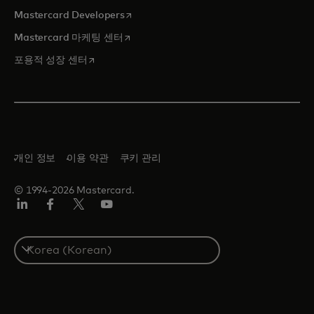
새 탭에서 열림
Mastercard Developers
새 탭에서 열림
Mastercard 마케팅 센터
새 탭에서 열림
포용적 성장 센터
개인 정보
이용 약관
쿠키 관리
© 1994-2026 Mastercard.
Lin
Fa
트
유
ked
ceb
위
튜
In
ook
터/
브
S
X
e
l
e
c
t
a