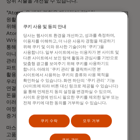
상위 지출을 개선할 수 있습니다.
"Atomic은 뱅킹 경험을 개선하여 최대한
원활하고 직관적인 뱅킹 경험을 제공하기
위해 최선을 다하고 있습니다."라고
쿠키 사용 및 동의 안내
Atomic의 공동 창립자이자 CEO인 Jordan
당사는 웹사이트 환경을 개선하고, 성과를 측정하며,
Wright는 말합니다. "마스터카드와의 협업을
이용자를 이해하고, 더 나은 사용자 경험을 제공하기
통해 우리는 일반적인 문제점을 완화할 뿐만
위해 쿠키 및 이와 유사한 기술(이하 '쿠키')을
사용합니다. 일부 사이트에서는 이용자가 본 사이트 및
아니라 소비자가 보다 효과적으로 재무를
다른 사이트에서 보인 탐색 활동과 관심사를 기반으로
관리할 수 있도록 지원하고 있습니다. 이번
맞춤형 광고를 보여주기 위해 쿠키를 사용하기도
파트너십을 통해 고급 급여 및 판매자 연결을
합니다. 아래의 '쿠키 관리'를 클릭하시면 본
활용하여 사용자 경험을 개선할 수 있습니다.
사이트에서 사용하는 쿠키의 종류와 사용 목적을
확인하실 수 있습니다. 화면 하단의 '쿠키 관리' 기능
우리의 목표는 분명합니다. 더 스마트하고
(사이트에 따라 버튼 대신 링크로 제공될 수 있습니다)
연결된 금융 솔루션을 제공하여 사람들이
을 통해 언제든지 동의 설정을 변경하실 수 있으며,
돈을 더 잘 관리할 수 있도록 돕는 것입니다.
사이트 운영에 반드시 필요한 쿠키를 제외한 일부 또는
이러한 도구는 혁신과 모든 소비자의 금융
전체 쿠키에 대한 동의를 거부하실 수 있습니다.
여정 개선에 대한 저희의 노력을 보여주는
증거입니다."
쿠키 수락
모두 거부
마스터카드의 글로벌 오픈 뱅킹 플랫폼과
고품질 데이터 연결은 소비자와 기업이
쿠키 관리