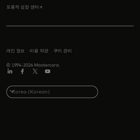
새 탭에서 열림
포용적 성장 센터
개인 정보
이용 약관
쿠키 관리
© 1994-2026 Mastercard.
Lin
Fa
트
유
ked
ceb
위
튜
In
ook
터/
브
S
X
e
l
e
c
t
a
c
o
u
n