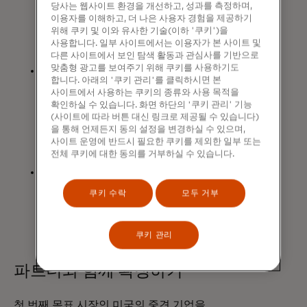
당사는 웹사이트 환경을 개선하고, 성과를 측정하며,
통합을 통해 결제 기능을 더욱 확장하여
이용자를 이해하고, 더 나은 사용자 경험을 제공하기
중견기업의 공급업체 결제를 더욱
위해 쿠키 및 이와 유사한 기술(이하 '쿠키')을
사용합니다. 일부 사이트에서는 이용자가 본 사이트 및
효율적이고 안전하게 만들 것입니다.
다른 사이트에서 보인 탐색 활동과 관심사를 기반으로
맞춤형 광고를 보여주기 위해 쿠키를 사용하기도
새 탭에서 열림
비용 관리(
Navan을
통한)는 강력한
합니다. 아래의 '쿠키 관리'를 클릭하시면 본
지출 제어 기능을 제공하는 내장된 가상
사이트에서 사용하는 쿠키의 종류와 사용 목적을
카드로 비용 관리를 개선하여 정책
확인하실 수 있습니다. 화면 하단의 '쿠키 관리' 기능
준수를 유도하고 거래 수준 인사이트를
(사이트에 따라 버튼 대신 링크로 제공될 수 있습니다)
을 통해 언제든지 동의 설정을 변경하실 수 있으며,
제공하여 조정을 자동화하고 실시간
사이트 운영에 반드시 필요한 쿠키를 제외한 일부 또는
지출 가시성을 제공합니다.
전체 쿠키에 대한 동의를 거부하실 수 있습니다.
강화된 보안: 마스터카드 네트워크의
이점에는 ID 도난 방지(™) , 헬스락,
쿠키 수락
모두 거부
무책임 보호, 가상 카드의 향상된 제어
및 보안 등이 있습니다.
쿠키 관리
파트너와 함께 확장하기
첫 번째 목표 시장인 미국의 중견 기업을