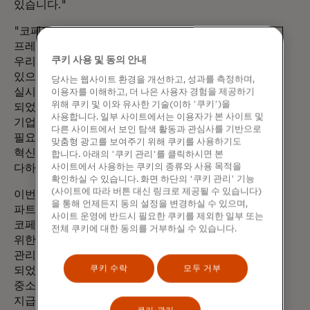
있습니다."
"코페이 크로스보더 솔루션 그룹 사장 마크
프레이는 "마스터카드와의 협력 확대를 통해
쿠키 사용 및 동의 안내
우리는 국경 간 결제의 미래를 앞당기고
있으며, 기업들에게 더 높은 효율성, 경제성,
당사는 웹사이트 환경을 개선하고, 성과를 측정하며,
실시간 기능을 제공할 수 있게
이용자를 이해하고, 더 나은 사용자 경험을 제공하기
위해 쿠키 및 이와 유사한 기술(이하 '쿠키')을
되었습니다."라고 말했습니다. "우리는
사용합니다. 일부 사이트에서는 이용자가 본 사이트 및
기업과 금융 기관이 전 세계에서 성공하는 데
다른 사이트에서 보인 탐색 활동과 관심사를 기반으로
필요한 속도, 안정성, 확장성을 제공하는
맞춤형 광고를 보여주기 위해 쿠키를 사용하기도
혁신적인 솔루션을 제공하기 위해 최선을
합니다. 아래의 '쿠키 관리'를 클릭하시면 본
사이트에서 사용하는 쿠키의 종류와 사용 목적을
다하고 있습니다."
확인하실 수 있습니다. 화면 하단의 '쿠키 관리' 기능
(사이트에 따라 버튼 대신 링크로 제공될 수 있습니다)
이번 발표는 2025년 4월에 맺은 전략적
을 통해 언제든지 동의 설정을 변경하실 수 있으며,
파트너십을 기반으로 하며, 이를 통해
사이트 운영에 반드시 필요한 쿠키를 제외한 일부 또는
코페이는 마스터카드의 금융 기관 고객을
전체 쿠키에 대한 동의를 거부하실 수 있습니다.
위한 대량 티켓 해외 결제 솔루션 및 통화 위험
관리 서비스를 독점적으로 제공하게
쿠키 수락
모두 거부
되었습니다. 이 계약을 통해 코페이의
중소기업 고객을 위한 마스터카드 무브의
지급 및 송금 서비스에 대한 접근성도