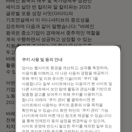
바레인 왕국의 재무 및 국가경제부 장관인
셰이크 살만 빈 칼리파 알 칼리파는 2025
글로벌 포용 성장 서밋(GIGS)의
기조연설에서 이 이니셔티브의 중요성을
강조하며 다음과 같이 말했습니다: "바레인
왕국은 중소기업이 경제에서 중추적인 역할을
계속 수행하면서 성공하고 성장할 수 있는
지원 환경을 조성하는 데 항상 우선순위를
두고 있습니다. 마스터카드와의 파트너십은
바레인의 중소기업이 금융 및 디지털 도구를
쿠키 사용 및 동의 안내
활용하여 운영을 강화하고 생산성을 향상시킬
당사는 웹사이트 환경을 개선하고, 성과를 측정하며,
수 있는 길을 열어줄 것입니다."
이용자를 이해하고, 더 나은 사용자 경험을 제공하기
위해 쿠키 및 이와 유사한 기술(이하 '쿠키')을
이번 협력은 바레인의 민간 부문 경쟁력 강화,
사용합니다. 일부 사이트에서는 이용자가 본 사이트 및
기업 디지털화 및 지속가능성 가속화,
다른 사이트에서 보인 탐색 활동과 관심사를 기반으로
맞춤형 광고를 보여주기 위해 쿠키를 사용하기도
노동시장 생태계 개선에 초점을 맞춘 탐킨의
합니다. 아래의 '쿠키 관리'를 클릭하시면 본
2025년 전략 우선순위와도 일치합니다.
사이트에서 사용하는 쿠키의 종류와 사용 목적을
확인하실 수 있습니다. 화면 하단의 '쿠키 관리' 기능
바레인
2023 경제 보고서에
따르면 바레인
(사이트에 따라 버튼 대신 링크로 제공될 수 있습니다)
전체 기업의 93%(% )를 중소기업이
을 통해 언제든지 동의 설정을 변경하실 수 있으며,
차지합니다. 이 중 79개(% )는 바레인 소유,
사이트 운영에 반드시 필요한 쿠키를 제외한 일부 또는
전체 쿠키에 대한 동의를 거부하실 수 있습니다.