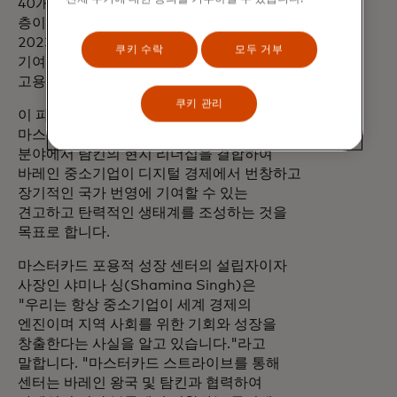
40개(% )는 여성 소유, 25개(% )는 젊은
층이 주도하고 있습니다. 또한 중소기업은
2023년 바레인 전체 수출의 10%(% )에
쿠키 수락
모두 거부
기여했으며 44,000명 이상의 바레인인을
고용했습니다.
쿠키 관리
이 파트너십은 포용적 성장에 대한
마스터카드의 글로벌 전문성과 경제 개발
분야에서 탐킨의 현지 리더십을 결합하여
바레인 중소기업이 디지털 경제에서 번창하고
장기적인 국가 번영에 기여할 수 있는
견고하고 탄력적인 생태계를 조성하는 것을
목표로 합니다.
마스터카드 포용적 성장 센터의 설립자이자
사장인 샤미나 싱(Shamina Singh)은
"우리는 항상 중소기업이 세계 경제의
엔진이며 지역 사회를 위한 기회와 성장을
창출한다는 사실을 알고 있습니다."라고
말합니다. "마스터카드 스트라이브를 통해
센터는 바레인 왕국 및 탐킨과 협력하여