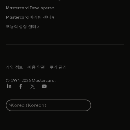
새 탭에서 열림
Mastercard Developers
새 탭에서 열림
Mastercard 마케팅 센터
새 탭에서 열림
포용적 성장 센터
개인 정보
이용 약관
쿠키 관리
© 1994-2026 Mastercard.
Lin
Fa
트
유
ked
ceb
위
튜
In
ook
터/
브
S
X
e
l
e
c
t
a