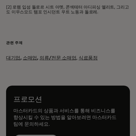
[2] 로렘 입섬 돌로르 시트 아멧, 콘섹테터 아디피싱 엘리트, 그리고
도 이우스모드 템포 인시던트 우트 노동과 돌로레.
관련 주제
대기업
,
소매업
,
의류/전문 소매업,
식료품점
프로모션
마스터카드의 상품과 서비스를 통해 비즈니스를
향상시킬 수 있는 방법을 알아보려면 마스터카드
팀에 문의하세요.