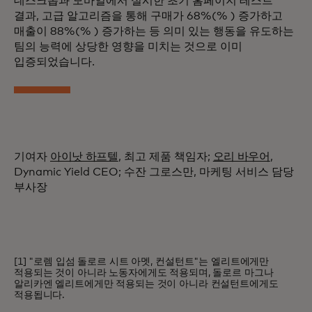
데스크톱과 모바일에서 실시한 초기 홈페이지 테스트
결과, 고급 알고리즘을 통해 구매가 68%(% ) 증가하고
매출이 88%(% ) 증가하는 등 의미 있는 행동을 유도하는
팀의 능력에 상당한 영향을 미치는 것으로 이미
입증되었습니다.
기여자
아이낫 하프텔
, 최고 제품 책임자;
오리 바우어
,
Dynamic Yield CEO; 수잔 그로스만, 마케팅 서비스 담당
부사장
[1] "로렘 입섬 돌로르 시트 아멧, 컨설턴트"는 엘리트에게만
적용되는 것이 아니라 노동자에게도 적용되며, 돌로르 마그나
알리카엔 엘리트에게만 적용되는 것이 아니라 컨설턴트에게도
적용됩니다.