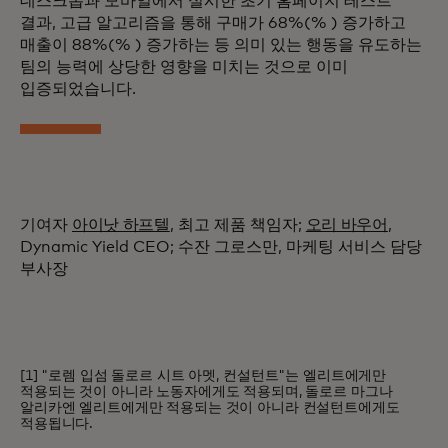
데스크톱과 모바일에서 실시한 초기 홈페이지 테스트
결과, 고급 알고리즘을 통해 구매가 68%(% ) 증가하고
매출이 88%(% ) 증가하는 등 의미 있는 행동을 유도하는
팀의 능력에 상당한 영향을 미치는 것으로 이미
입증되었습니다.
기여자
아이낫 하프텔
, 최고 제품 책임자;
오리 바우어
,
Dynamic Yield CEO; 수잔 그로스만, 마케팅 서비스 담당
부사장
[1] "로렘 입섬 돌로르 시트 아멧, 컨설턴트"는 엘리트에게만
적용되는 것이 아니라 노동자에게도 적용되며, 돌로르 마그나
알리카엔 엘리트에게만 적용되는 것이 아니라 컨설턴트에게도
적용됩니다.