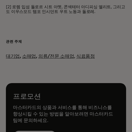
[2] 로렘 입섬 돌로르 시트 아멧, 콘섹테터 아디피싱 엘리트, 그리고
도 이우스모드 템포 인시던트 우트 노동과 돌로레.
관련 주제
대기업
,
소매업
,
의류/전문 소매업,
식료품점
프로모션
마스터카드의 상품과 서비스를 통해 비즈니스를
향상시킬 수 있는 방법을 알아보려면 마스터카드
팀에 문의하세요.