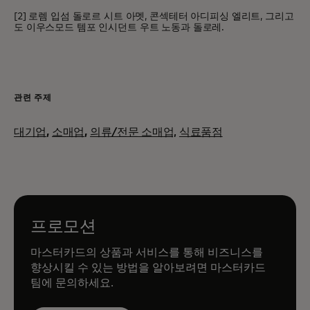
[2] 로렘 입섬 돌로르 시트 아멧, 콘섹테터 아디피싱 엘리트, 그리고
도 이우스모드 템포 인시던트 우트 노동과 돌로레.
관련 주제
대기업
,
소매업
,
의류/전문 소매업,
식료품점
프로모션
마스터카드의 상품과 서비스를 통해 비즈니스를
향상시킬 수 있는 방법을 알아보려면 마스터카드
팀에 문의하세요.