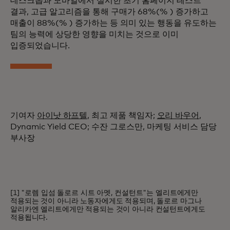
데스크톱과 모바일에서 실시한 초기 홈페이지 테스트
결과, 고급 알고리즘을 통해 구매가 68%(% ) 증가하고
매출이 88%(% ) 증가하는 등 의미 있는 행동을 유도하는
팀의 능력에 상당한 영향을 미치는 것으로 이미
입증되었습니다.
기여자
아이낫 하프텔
, 최고 제품 책임자;
오리 바우어
,
Dynamic Yield CEO; 수잔 그로스만, 마케팅 서비스 담당
부사장
[1] "로렘 입섬 돌로르 시트 아멧, 컨설턴트"는 엘리트에게만
적용되는 것이 아니라 노동자에게도 적용되며, 돌로르 마그나
알리카엔 엘리트에게만 적용되는 것이 아니라 컨설턴트에게도
적용됩니다.