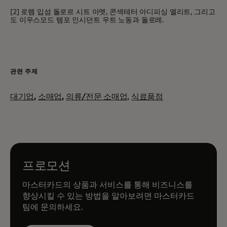
[2] 로렘 입섬 돌로르 시트 아멧, 콘섹테터 아디피싱 엘리트, 그리고
도 이우스모드 템포 인시던트 우트 노동과 돌로레.
관련 주제
대기업
,
소매업
,
의류/전문 소매업,
식료품점
프로모션
마스터카드의 상품과 서비스를 통해 비즈니스를
향상시킬 수 있는 방법을 알아보려면 마스터카드
팀에 문의하세요.