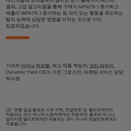
데스크톱과 모바일에서 실시한 초기 홈페이지 테스트
결과, 고급 알고리즘을 통해 구매가 68%(% ) 증가하고
매출이 88%(% ) 증가하는 등 의미 있는 행동을 유도하는
팀의 능력에 상당한 영향을 미치는 것으로 이미
입증되었습니다.
기여자
아이낫 하프텔
, 최고 제품 책임자;
오리 바우어
,
Dynamic Yield CEO; 수잔 그로스만, 마케팅 서비스 담당
부사장
[1] "로렘 입섬 돌로르 시트 아멧, 컨설턴트"는 엘리트에게만
적용되는 것이 아니라 노동자에게도 적용되며, 돌로르 마그나
알리카엔 엘리트에게만 적용되는 것이 아니라 컨설턴트에게도
적용됩니다.