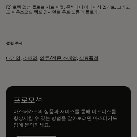
[2] 로렘 입섬 돌로르 시트 아멧, 콘섹테터 아디피싱 엘리트, 그리고
도 이우스모드 템포 인시던트 우트 노동과 돌로레.
관련 주제
대기업
,
소매업
,
의류/전문 소매업,
식료품점
프로모션
마스터카드의 상품과 서비스를 통해 비즈니스를
향상시킬 수 있는 방법을 알아보려면 마스터카드
팀에 문의하세요.