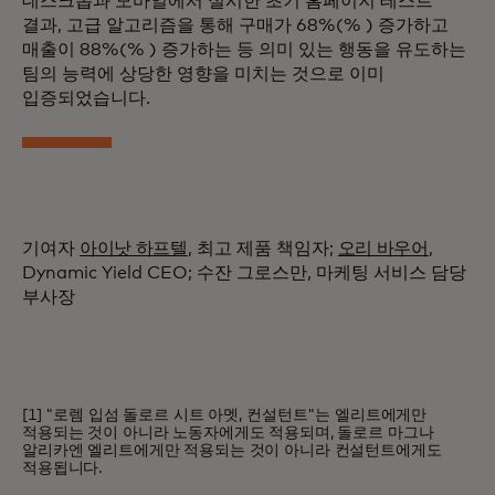
데스크톱과 모바일에서 실시한 초기 홈페이지 테스트
결과, 고급 알고리즘을 통해 구매가 68%(% ) 증가하고
매출이 88%(% ) 증가하는 등 의미 있는 행동을 유도하는
팀의 능력에 상당한 영향을 미치는 것으로 이미
입증되었습니다.
기여자
아이낫 하프텔
, 최고 제품 책임자;
오리 바우어
,
Dynamic Yield CEO; 수잔 그로스만, 마케팅 서비스 담당
부사장
[1] "로렘 입섬 돌로르 시트 아멧, 컨설턴트"는 엘리트에게만
적용되는 것이 아니라 노동자에게도 적용되며, 돌로르 마그나
알리카엔 엘리트에게만 적용되는 것이 아니라 컨설턴트에게도
적용됩니다.