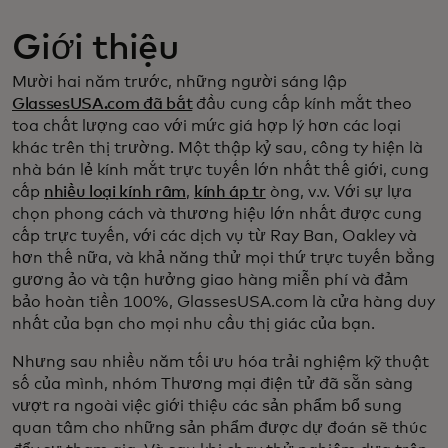
Giới thiệu
Mười hai năm trước, những người sáng lập
GlassesUSA.com đã bắt
đầu cung cấp kính mắt theo
toa chất lượng cao với mức giá hợp lý hơn các loại
khác trên thị trường. Một thập kỷ sau, công ty hiện là
nhà bán lẻ kính mắt trực tuyến lớn nhất thế giới, cung
cấp
nhiều loại kính râm
,
kính áp tr
òng, v.v. Với sự lựa
chọn phong cách và thương hiệu lớn nhất được cung
cấp trực tuyến, với các dịch vụ từ Ray Ban, Oakley và
hơn thế nữa, và khả năng thử mọi thứ trực tuyến bằng
gương ảo và tận hưởng giao hàng miễn phí và đảm
bảo hoàn tiền 100%, GlassesUSA.com là cửa hàng duy
nhất của bạn cho mọi nhu cầu thị giác của bạn.
Nhưng sau nhiều năm tối ưu hóa trải nghiệm kỹ thuật
số của mình, nhóm Thương mại điện tử đã sẵn sàng
vượt ra ngoài việc giới thiệu các sản phẩm bổ sung
quan tâm cho những sản phẩm được dự đoán sẽ thúc