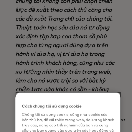
chúng tôi không còn phải chọn chiến
lược đề xuất theo cách thủ công cho
các đề xuất Trang chủ của chúng tôi.
Thuật toán học sâu của nó tự động
xác định tập hợp con tham số phù
hợp cho từng người dùng dựa trên
hành vi của họ, vị trí của họ trong
hành trình khách hàng, cũng như các
xu hướng nhìn thấy trên trang web,
làm cho nó vượt trội so với bất kỳ
chiến lược nào khác có sẵn - không
chỉ về đầu ra, mà còn tiết kiệm thời
gian ".
Cách chúng tôi sử dụng cookie
Chúng tôi sử dụng cookie, cũng như cookie của
Nadav Yekutiel, Head of Data, GlassesUSA.com
bên thứ ba, để cải thiện trang web, đo lượng khách
truy cập, nâng cao trải nghiệm của bạn và cung
cấp cho bạn quảng cáo dựa trên các hoạt động và