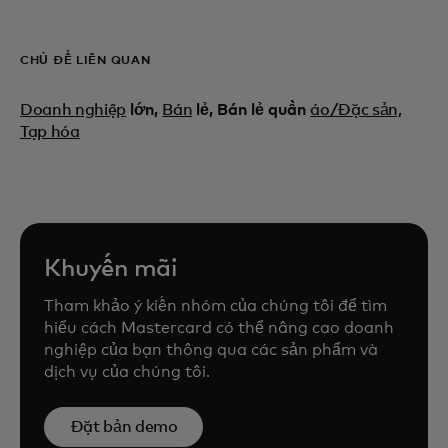
CHỦ ĐỀ LIÊN QUAN
Doanh nghiệp
lớn,
Bán
lẻ, Bán lẻ quần
áo/Đặc sản,
Tạp hóa
Khuyến mãi
Tham khảo ý kiến nhóm của chúng tôi để tìm
hiểu cách Mastercard có thể nâng cao doanh
nghiệp của bạn thông qua các sản phẩm và
dịch vụ của chúng tôi.
Đặt bản demo