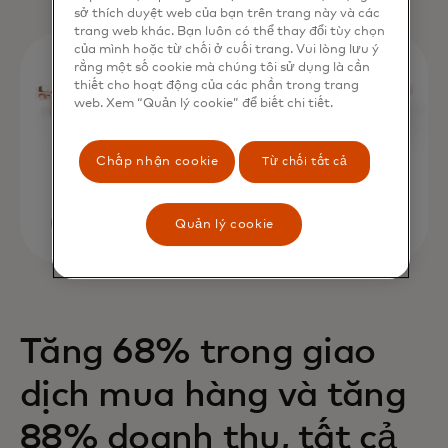
sở thích duyệt web của bạn trên trang này và các
trang web khác. Bạn luôn có thể thay đổi tùy chọn
của mình hoặc từ chối ở cuối trang. Vui lòng lưu ý
rằng một số cookie mà chúng tôi sử dụng là cần
thiết cho hoạt động của các phần trong trang
web. Xem “Quản lý cookie” để biết chi tiết.
Chấp nhận cookie
Từ chối tất cả
Quản lý cookie
Tăng 68% trong giao
dịch mua hàng và tăng
88% doanh thu, tất cả