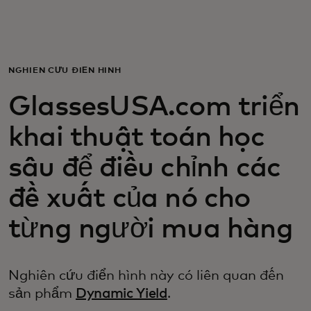
Dành cho bạn
Dành cho doanh nghiệp
NGHIÊN CỨU ĐIỂN HÌNH
GlassesUSA.com triển
Dành cho thế giới
khai thuật toán học
Dành cho nhà đổi mới
sâu để điều chỉnh các
đề xuất của nó cho
Tin tức và xu hướng
từng người mua hàng
Nghiên cứu điển hình này có liên quan đến
sản phẩm
Dynamic Yield
.