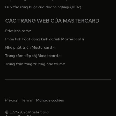
Quy tắc ràng buộc của doanh nghiệp (BCR)
CÁC TRANG WEB CỦA MASTERCARD
opens in a new tab
Priceless.com
opens in a new tab
Phân tích hoạt động kinh doanh Mastercard
opens in a new tab
Nhà phát triển Mastercard
opens in a new tab
Trung tâm tiếp thị Mastercard
opens in a new tab
Trung tâm tăng trưởng bao trùm
Privacy
Terms
Manage cookies
© 1994-2026 Mastercard.