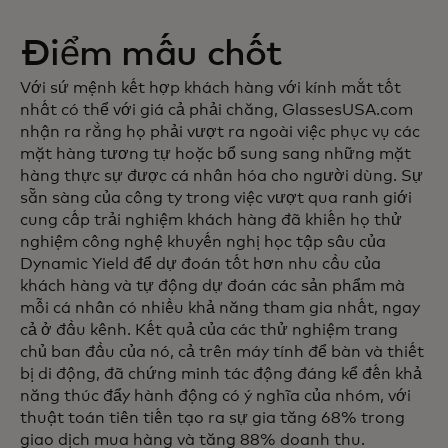
Điểm mấu chốt
Với sứ mệnh kết hợp khách hàng với kính mắt tốt
nhất có thể với giá cả phải chăng, GlassesUSA.com
nhận ra rằng họ phải vượt ra ngoài việc phục vụ các
mặt hàng tương tự hoặc bổ sung sang những mặt
hàng thực sự được cá nhân hóa cho người dùng. Sự
sẵn sàng của công ty trong việc vượt qua ranh giới
cung cấp trải nghiệm khách hàng đã khiến họ thử
nghiệm công nghệ khuyến nghị học tập sâu của
Dynamic Yield để dự đoán tốt hơn nhu cầu của
khách hàng và tự động dự đoán các sản phẩm mà
mỗi cá nhân có nhiều khả năng tham gia nhất, ngay
cả ở đầu kênh. Kết quả của các thử nghiệm trang
chủ ban đầu của nó, cả trên máy tính để bàn và thiết
bị di động, đã chứng minh tác động đáng kể đến khả
năng thúc đẩy hành động có ý nghĩa của nhóm, với
thuật toán tiên tiến tạo ra sự gia tăng 68% trong
giao dịch mua hàng và tăng 88% doanh thu.