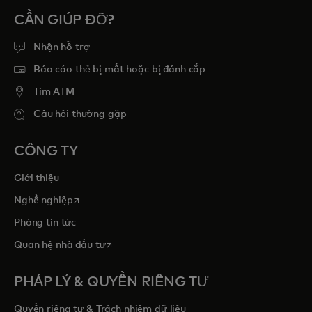
CẦN GIÚP ĐỠ?
Nhận hỗ trợ
Báo cáo thẻ bị mất hoặc bị đánh cắp
Tim ATM
Câu hỏi thường gặp
CÔNG TY
Giới thiệu
opens in a new tab
Nghề nghiệp
Phòng tin tức
opens in a new tab
Quan hệ nhà đầu tư
PHÁP LÝ & QUYỀN RIÊNG TƯ
Quyền riêng tư & Trách nhiệm dữ liệu