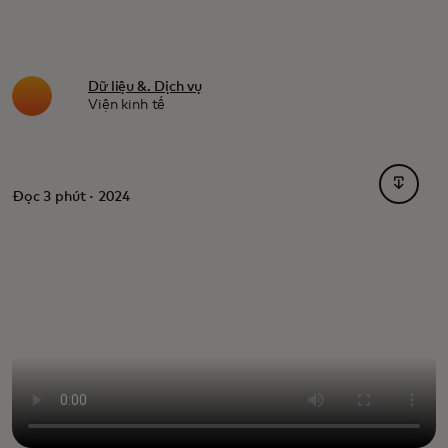
Dữ liệu &. Dịch vụ
Viện kinh tế
opens i
Đọc 3 phút · 2024