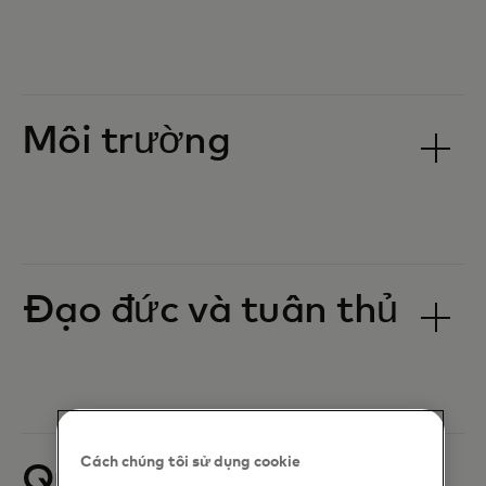
Môi trường
Đạo đức và tuân thủ
Cách chúng tôi sử dụng cookie
Quyền con người