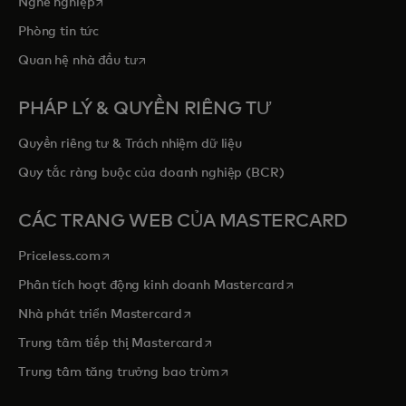
opens in a new tab
Nghề nghiệp
Phòng tin tức
opens in a new tab
Quan hệ nhà đầu tư
PHÁP LÝ & QUYỀN RIÊNG TƯ
Quyền riêng tư & Trách nhiệm dữ liệu
Quy tắc ràng buộc của doanh nghiệp (BCR)
CÁC TRANG WEB CỦA MASTERCARD
opens in a new tab
Priceless.com
opens in a new tab
Phân tích hoạt động kinh doanh Mastercard
opens in a new tab
Nhà phát triển Mastercard
opens in a new tab
Trung tâm tiếp thị Mastercard
opens in a new tab
Trung tâm tăng trưởng bao trùm