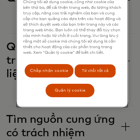
Chúng tôi sử dụng cookie, cũng như cookie của
bên thứ ba, để cải thiện trang web, đo lượng khách
truy cập, nâng cao trải nghiệm của bạn và cung
cấp cho bạn quảng cáo dựa trên các hoạt động và
sở thích duyệt web của bạn trên trang này và các
trang web khác. Bạn luôn có thể thay đổi tùy chọn
của mình hoặc từ chối ở cuối trang. Vui lòng lưu ý
rằng một số cookie mà chúng tôi sử dụng là cần
Quyền riêng tư,
thiết cho hoạt động của các phần trong trang
web. Xem “Quản lý cookie” để biết chi tiết.
trách nhiệm về dữ
liệu và an ninh
Chấp nhận cookie
Từ chối tất cả
Quản lý cookie
Tìm nguồn cung ứng
có trách nhiệm