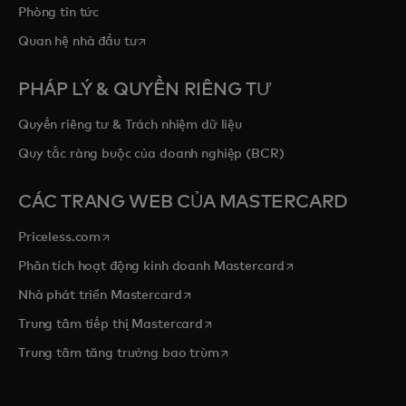
Phòng tin tức
opens in a new tab
Quan hệ nhà đầu tư
PHÁP LÝ & QUYỀN RIÊNG TƯ
Quyền riêng tư & Trách nhiệm dữ liệu
Quy tắc ràng buộc của doanh nghiệp (BCR)
CÁC TRANG WEB CỦA MASTERCARD
opens in a new tab
Priceless.com
opens in a new tab
Phân tích hoạt động kinh doanh Mastercard
opens in a new tab
Nhà phát triển Mastercard
opens in a new tab
Trung tâm tiếp thị Mastercard
opens in a new tab
Trung tâm tăng trưởng bao trùm