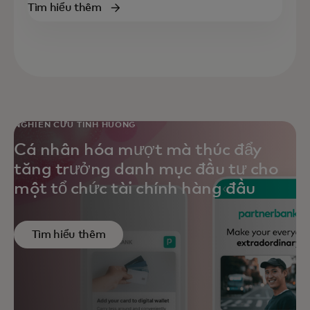
Tìm hiểu thêm
NGHIÊN CỨU TÌNH HUỐNG
Cá nhân hóa mượt mà thúc đẩy
tăng trưởng danh mục đầu tư cho
một tổ chức tài chính hàng đầu
Tìm hiểu thêm