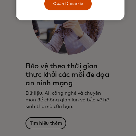
Quản lý cookie
Bảo vệ theo thời gian
thực khỏi các mối đe dọa
an ninh mạng
Dữ liệu, AI, công nghệ và chuyên
môn để chống gian lận và bảo vệ hệ
sinh thái số của bạn.
Tìm hiểu thêm