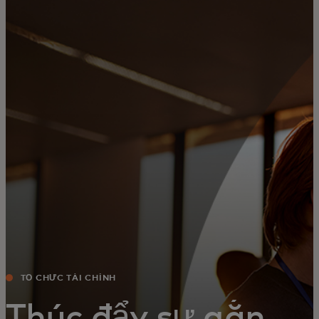
Dành cho bạn
Dành cho doanh nghiệp
Dành cho thế giới
Dành cho nhà đổi mới
Tin tức và xu hướng
TỔ CHỨC TÀI CHÍNH
Thúc đẩy sự gắn