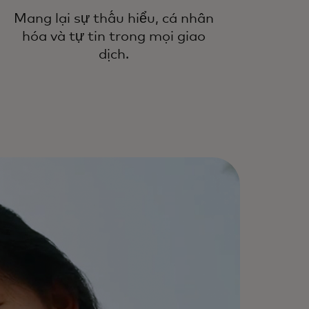
 kích hoạt thanh toán an toàn, có
ả năng mở rộng và đáng tin cậy
Mang lại sự thấu hiểu, cá nhân
ong thương mại đại lý.
hóa và tự tin trong mọi giao
dịch.