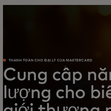
THANH TOÁN CHO ĐẠI LÝ CỦA MASTERCARD
Cung cấp nă
lượng cho bi
giới thương 