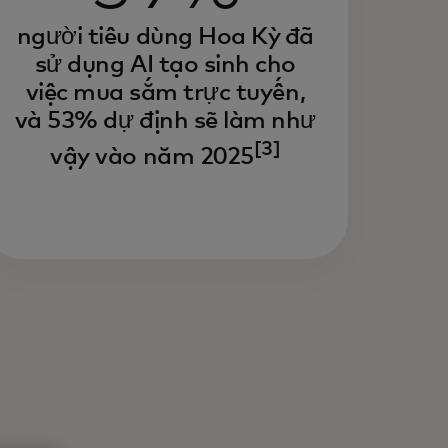
người tiêu dùng Hoa Kỳ đã
ười tiêu dùng đang nhanh chóng
sử dụng AI tạo sinh cho
uyển từ các công cụ tìm kiếm
việc mua sắm trực tuyến,
uyền thống sang AI để khám phá
và 53% dự định sẽ làm như
 mua sắm sản phẩm.
[3]
vậy vào năm 2025