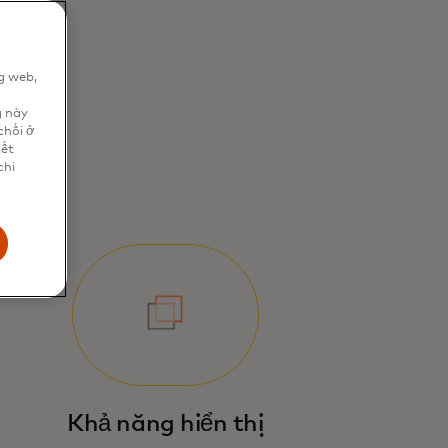
g web,
n
g này
chối ở
iết
chi
Khả năng hiển thị
 sở hạ tầng mới của Mastercard