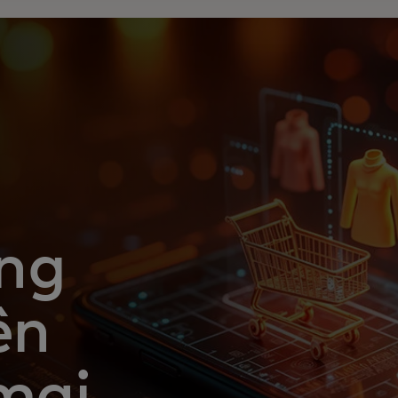
ng
ên
mại