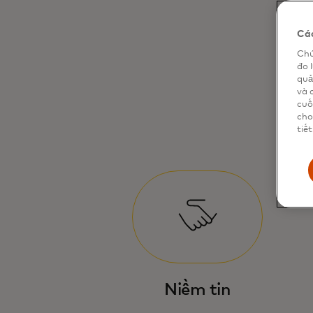
Các
Chú
đo 
quả
và 
cuố
cho
tiết
Niềm tin