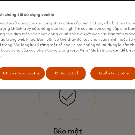
h chúng tôi sử dụng cookie
ng tôi sử dụng cookie, cũng như cookie của bên thứ ba, để cải thiện tran
lượng khách truy cập, nâng cao trải nghiệm của bạn và cung cấp cho bạ
ng cáo dựa trên các hoạt động và sở thích duyệt web của bạn trên tran
các trang web khác. Bạn luôn có thể thay đổi tùy chọn của mình hoặc từ 
i trang. Vui lòng lưu ý rằng một số cookie mà chúng tôi sử dụng là cần th
 hoạt động của các phần trong trang web. Xem “Quản lý cookie” để biết 
.
Từ chối tất cả
Chấp nhận cookie
Quản lý cookie
Cơ
Bảo mật