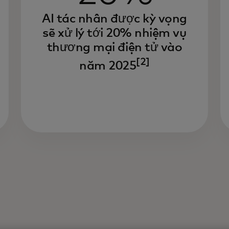
AI tác nhân được kỳ vọng
Ng
sẽ xử lý tới 20% nhiệm vụ
ch
thương mại điện tử vào
tr
và
[2]
năm 2025