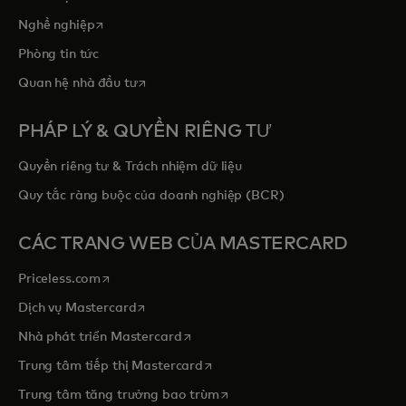
opens in a new tab
Nghề nghiệp
Phòng tin tức
opens in a new tab
Quan hệ nhà đầu tư
PHÁP LÝ & QUYỀN RIÊNG TƯ
Quyền riêng tư & Trách nhiệm dữ liệu
Quy tắc ràng buộc của doanh nghiệp (BCR)
CÁC TRANG WEB CỦA MASTERCARD
opens in a new tab
Priceless.com
opens in a new tab
Dịch vụ Mastercard
opens in a new tab
Nhà phát triển Mastercard
opens in a new tab
Trung tâm tiếp thị Mastercard
opens in a new tab
Trung tâm tăng trưởng bao trùm