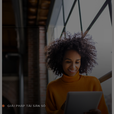
Dành cho bạn
Dành cho doanh nghiệp
Dành cho thế giới
Dành cho nhà đổi mới
Tin tức và xu hướng
GIẢI PHÁP TÀI SẢN SỐ