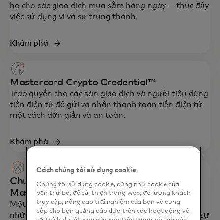
họ cho các giao dịch mua sắm hàng ngày — thúc đẩy
việc sử dụng ví và sự trung thành.
Khám phá
Mastercard Crypto Credential™
Trao quyền cho các sàn giao dịch và người tiêu dùng
tiền điện tử để gửi và nhận thanh toán tiền điện tử
một cách đơn giản và an toàn.
Khám phá
Cách chúng tôi sử dụng cookie
Chương trình đối tác tiền mã hóa
Chúng tôi sử dụng cookie, cũng như cookie của
Mastercard
bên thứ ba, để cải thiện trang web, đo lượng khách
truy cập, nâng cao trải nghiệm của bạn và cung
Một chương trình đối tác được xây dựng dành cho
cấp cho bạn quảng cáo dựa trên các hoạt động và
những người đổi mới và được thiết kế để thúc đẩy sự
sở thích duyệt web của bạn trên trang này và các