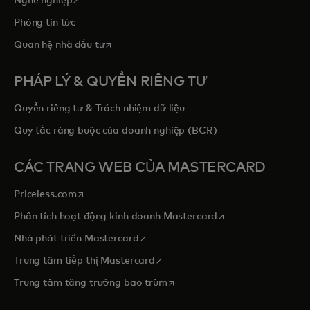
Nghề nghiệp
Phòng tin tức
opens in a new tab
Quan hệ nhà đầu tư
PHÁP LÝ & QUYỀN RIÊNG TƯ
Quyền riêng tư & Trách nhiệm dữ liệu
Quy tắc ràng buộc của doanh nghiệp (BCR)
CÁC TRANG WEB CỦA MASTERCARD
opens in a new tab
Priceless.com
opens in a new tab
Phân tích hoạt động kinh doanh Mastercard
opens in a new tab
Nhà phát triển Mastercard
opens in a new tab
Trung tâm tiếp thị Mastercard
opens in a new tab
Trung tâm tăng trưởng bao trùm