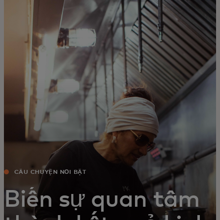
Dành cho bạn
Dành cho doanh nghiệp
Dành cho thế giới
Dành cho nhà đổi mới
Tin tức và xu hướng
CÂU CHUYỆN NỔI BẬT
Biến sự quan tâm