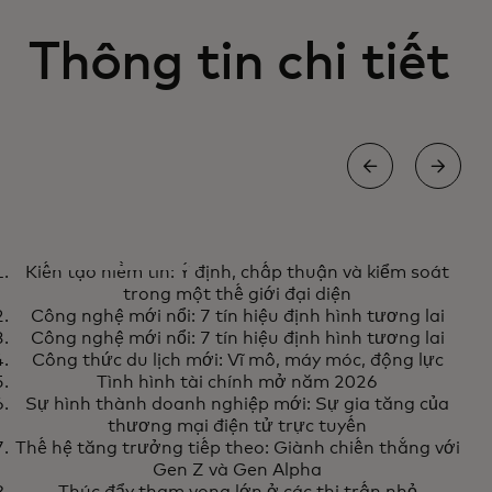
Thông tin chi tiết
AI
Kiến tạo niềm tin: Ý định, chấp thuận và kiểm soát
Kiến tạo niềm tin: Ý định, chấp
Tìm hiểu thêm
trong một thế giới đại diện
thuận và kiểm soát trong một
Công nghệ mới nổi: 7 tín hiệu định hình tương lai
Công nghệ mới nổi: 7 tín hiệu định hình tương lai
thế giới đại diện
Công thức du lịch mới: Vĩ mô, máy móc, động lực
Tình hình tài chính mở năm 2026
Sự hình thành doanh nghiệp mới: Sự gia tăng của
thương mại điện tử trực tuyến
Thế hệ tăng trưởng tiếp theo: Giành chiến thắng với
Gen Z và Gen Alpha