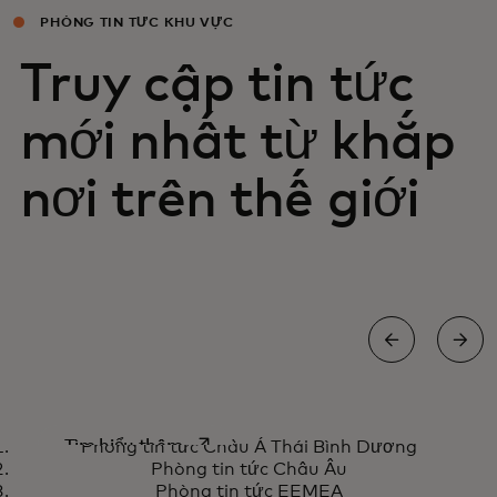
PHÒNG TIN TỨC KHU VỰC
Truy cập tin tức
mới nhất từ khắp
nơi trên thế giới
Phòng tin tức Châu Á Thái Bình
opens in a new tab
Tìm hiểu thêm
Phòng tin tức Châu Á Thái Bình Dương
Dương
Phòng tin tức Châu Âu
Phòng tin tức EEMEA