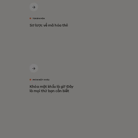
TOKEN HÓA
Sơ lược về mã hóa thẻ
PHÍM MẬT KHẨU
Khóa mật khẩu là gì? Đây
là mọi thứ bạn cần biết