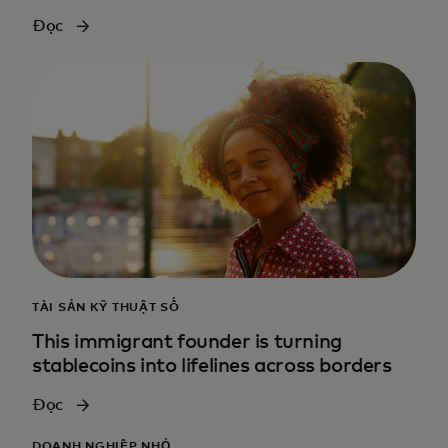
Đọc
TÀI SẢN KỸ THUẬT SỐ
This immigrant founder is turning
stablecoins into lifelines across borders
Đọc
DOANH NGHIỆP NHỎ